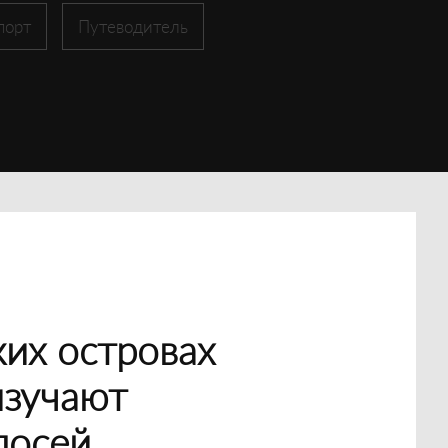
порт
Путеводитель
их островах
изучают
лосей