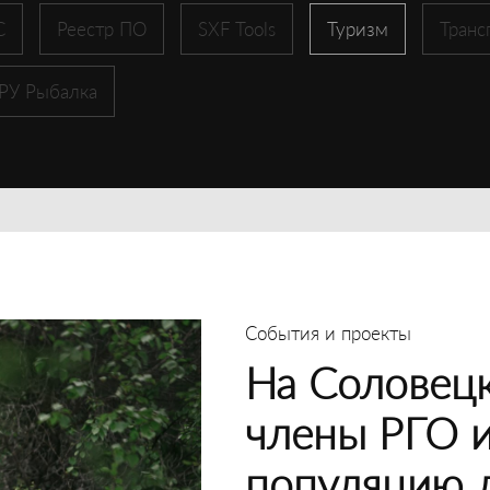
С
Реестр ПО
SXF Tools
Туризм
Транс
 РУ Рыбалка
События и проекты
На Соловецк
члены РГО 
популяцию 