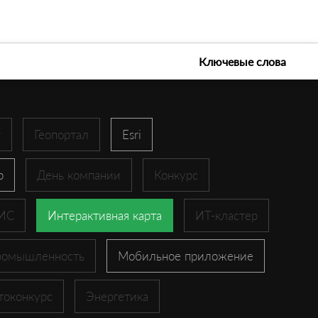
е технологии 2026
Ключевые слова
r
Геопортал
Esri
p
День компании
Конкурс
ГИС
Интерактивная карта
ИТ-кластер
ромышленность
Мобильное приложение
токонкурс
Энергетика