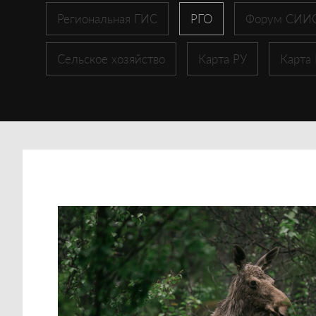
Региональная ГИС
РГО
Форум СИИ
Сельское хозяйство
Карта РУ
Карта