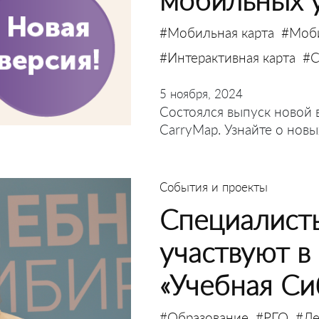
#Мобильная карта
#Моб
#Интерактивная карта
#C
5 ноября, 2024
Состоялся выпуск новой
CarryMap. Узнайте о нов
События и проекты
Специалист
участвуют в
«Учебная Си
#Образование
#РГО
#Де