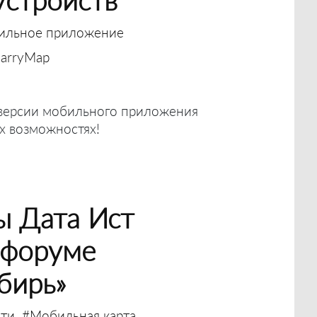
ильное приложение
arryMap
 версии мобильного приложения
ых возможностях!
ы Дата Ист
 форуме
бирь»
ти
#Мобильная карта