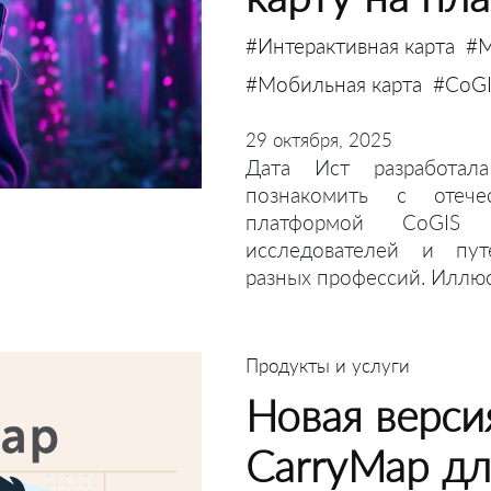
#Интерактивная карта
#М
#Мобильная карта
#CoG
29 октября, 2025
Дата Ист разработал
познакомить с отече
платформой CoGIS 
исследователей и пут
разных профессий. Иллю
Продукты и услуги
Новая верси
CarryMap д