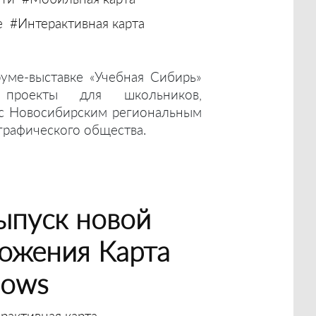
е
#Интерактивная карта
ме-выставке «Учебная Сибирь»
проекты для школьников,
 с Новосибирским региональным
графического общества.
ыпуск новой
ожения Карта
dows
рактивная карта