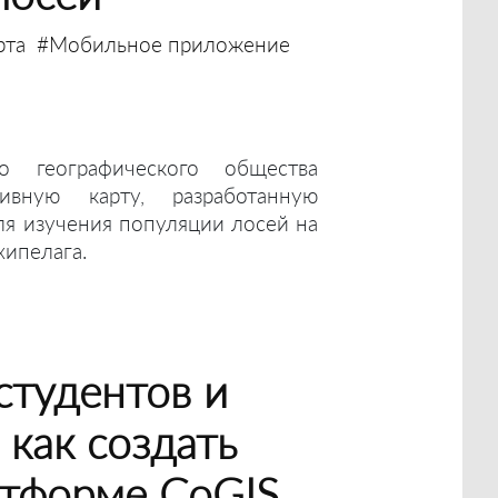
рта
#Мобильное приложение
го географического общества
тивную карту, разработанную
ля изучения популяции лосей на
хипелага.
студентов и
 как создать
атформе CoGIS