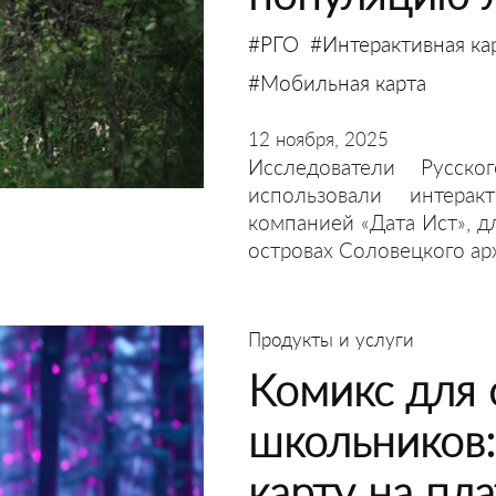
#РГО
#Интерактивная ка
#Мобильная карта
12 ноября, 2025
Исследователи Русско
использовали интерак
компанией «Дата Ист», д
островах Соловецкого ар
Продукты и услуги
Комикс для 
школьников:
карту на пл