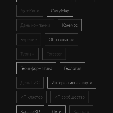
AgroKarta
CarryMap
День компании
Конкурс
Бурение
Образование
Туризм
Forester
Геоинформатика
Геология
День ГИС
Интерактивная карта
ИТ-кластер
ИТ-сообщество
KadastrRU
Дети
Кадастр