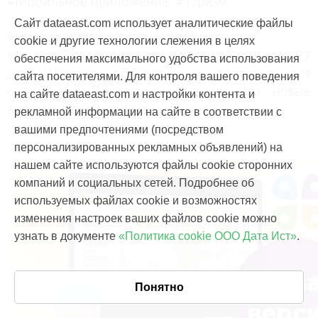
#Мобильное приложение
#Туризм
Сайт dataeast.com использует аналитические файлы
9 октября, 2024
cookie и другие технологии слежения в целях
Мы рады сообщить, что приложение Карта РУ
обеспечения максимального удобства использования
для Windows обновлено и доступно для
сайта посетителями. Для контроля вашего поведения
скачивания. Предлагаем оценить его новые
на сайте dataeast.com и настройки контента и
возможности и улучшения.
рекламной информации на сайте в соответствии с
вашими предпочтениями (посредством
персонализированных рекламных объявлений) на
нашем сайте используются файлы cookie сторонних
компаний и социальных сетей. Подробнее об
используемых файлах cookie и возможностях
изменения настроек ваших файлов cookie можно
узнать в документе
«Политика cookie ООО Дата Ист»
.
Понятно