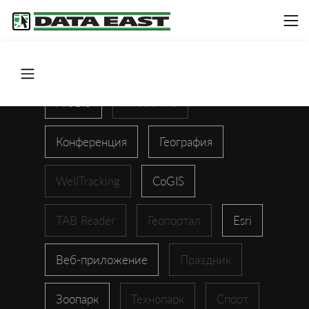
ArcGIS
XTools Pro
Конференция
География
WellTracking
CoGIS
TAB Reader
Геопортал
Esri
Веб-приложение
Праздник
Зоопарк
Технопарк
Спорт