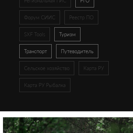
Региональная ГИС
РГО
Форум СИИС
Реестр ПО
SXF Tools
Туризм
Транспорт
Путеводитель
Сельское хозяйство
Карта РУ
Карта РУ Рыбалка