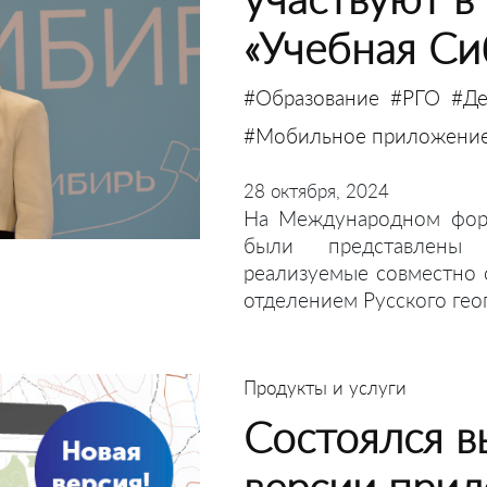
«Учебная Си
#Образование
#РГО
#Де
#Мобильное приложени
28 октября, 2024
На Международном фору
были представлены 
реализуемые совместно
отделением Русского гео
Продукты и услуги
Состоялся в
версии прил