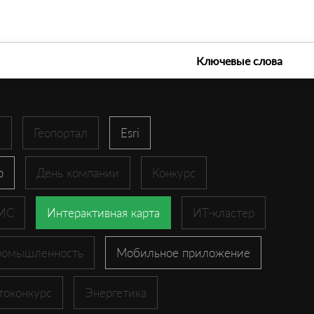
е технологии 2026
Ключевые слова
r
Геопортал
Esri
p
День компании
Конкурс
ГИС
Интерактивная карта
ИТ-кластер
ромышленность
Мобильное приложение
токонкурс
Энергетика