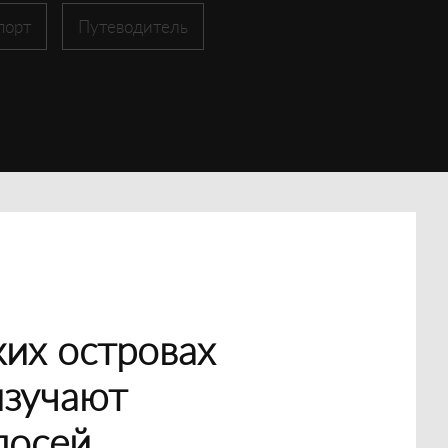
порт
Путеводитель
их островах
изучают
лосей