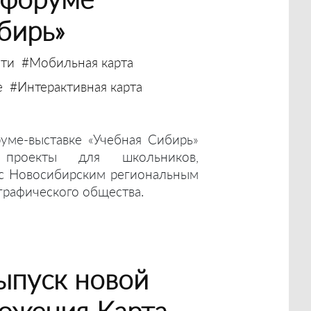
бирь»
ти
#Мобильная карта
е
#Интерактивная карта
ме-выставке «Учебная Сибирь»
проекты для школьников,
 с Новосибирским региональным
графического общества.
ыпуск новой
ожения Карта