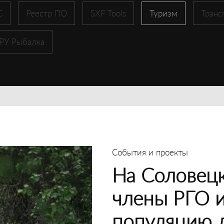
С
Реестр ПО
SXF Tools
Туризм
Транс
 РУ Рыбалка
События и проекты
На Соловецк
члены РГО 
популяцию 