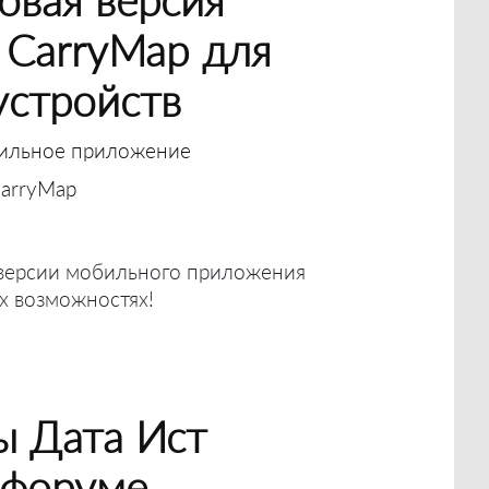
 CarryMap для
устройств
ильное приложение
arryMap
 версии мобильного приложения
ых возможностях!
ы Дата Ист
 форуме