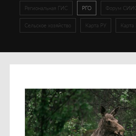
Региональная ГИС
РГО
Форум СИИ
Сельское хозяйство
Карта РУ
Карта