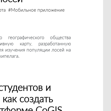
рта
#Мобильное приложение
го географического общества
тивную карту, разработанную
ля изучения популяции лосей на
хипелага.
студентов и
 как создать
атформе CoGIS