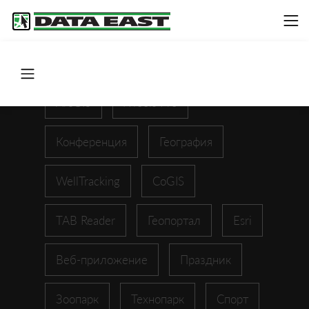
ArcGIS
XTools Pro
Конференция
География
WellTracking
CoGIS
TAB Reader
Геопортал
Esri
Веб-приложение
Праздник
Зоопарк
Технопарк
Спорт