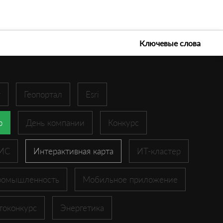
е технологии 2026
Ключевые слова
r
Геопортал
Esri
p
День компании
Конкурс
ГИС
Интерактивная карта
ИТ-кластер
ромышленность
Мобильное приложение
токонкурс
Энергетика