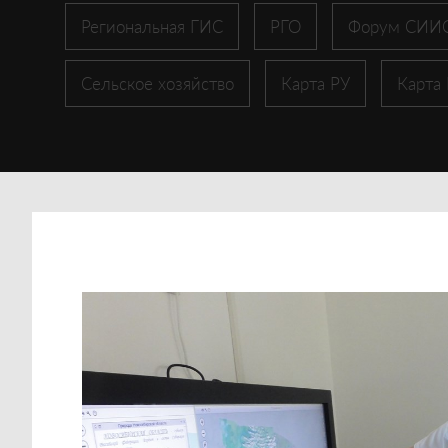
Региональная ГИС
РГО
Форум СИИ
Сельское хозяйство
Карта РУ
Карта