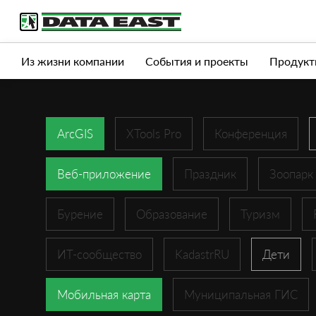
Услуги
Продукты
Истории успеха
Журна
Из жизни компании
События и проекты
Продукт
ArcGIS
XTools Pro
Конференция
Веб-приложение
Праздник
Зоопарк
Бурение
Образование
Туризм
ИТ-сообщество
KadastrRU
Дети
Мобильная карта
Муниципальная ГИС