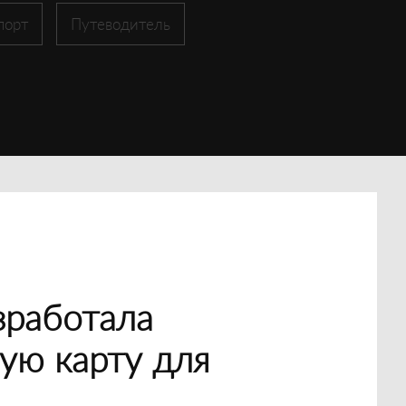
порт
Путеводитель
зработала
ую карту для