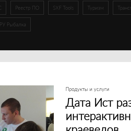
С
Реестр ПО
SXF Tools
Туризм
Транс
 РУ Рыбалка
Продукты и услуги
Дата Ист ра
интерактивн
краеведов