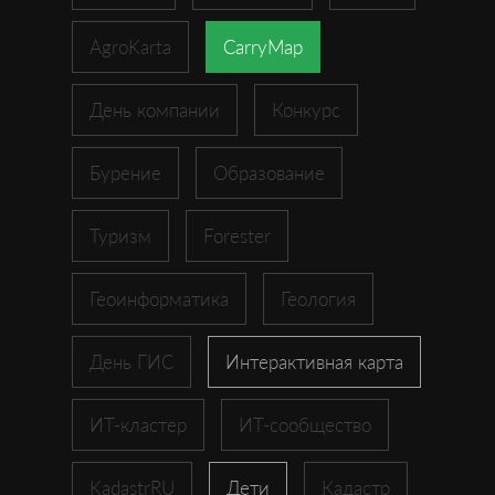
AgroKarta
CarryMap
День компании
Конкурс
Бурение
Образование
Туризм
Forester
Геоинформатика
Геология
День ГИС
Интерактивная карта
ИТ-кластер
ИТ-сообщество
KadastrRU
Дети
Кадастр