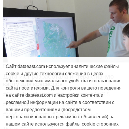
Продукты и услуги
Сайт dataeast.com использует аналитические файлы
cookie и другие технологии слежения в целях
Дата Ист разработала интерактивную
обеспечения максимального удобства использования
карту для краеведов
сайта посетителями. Для контроля вашего поведения
#CarryMap
#Интерактивная карта
#ArcGIS
на сайте dataeast.com и настройки контента и
рекламной информации на сайте в соответствии с
#Природа
#Дети
#География
вашими предпочтениями (посредством
#Мобильная карта
#Веб-приложение
персонализированных рекламных объявлений) на
нашем сайте используются файлы cookie сторонних
15 мая, 2014