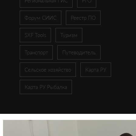
Региональная ГИС
РГО
Форум СИИС
Реестр ПО
SXF Tools
Туризм
Транспорт
Путеводитель
Сельское хозяйство
Карта РУ
Карта РУ Рыбалка