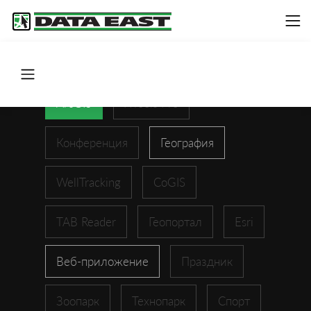
ArcGIS
XTools Pro
Конференция
География
WellTracking
CoGIS
TAB Reader
Геопортал
Esri
Веб-приложение
Праздник
Зоопарк
Технопарк
Спорт