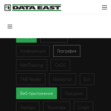
ArcGIS
XTools Pro
Конференция
География
WellTracking
CoGIS
TAB Reader
Геопортал
Esri
Веб-приложение
Праздник
Зоопарк
Технопарк
Спорт