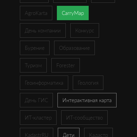
AgroKarta
CarryMap
День компании
Конкурс
Бурение
Образование
Туризм
Forester
Геоинформатика
Геология
День ГИС
Интерактивная карта
ИТ-кластер
ИТ-сообщество
KadastrRU
Дети
Кадастр