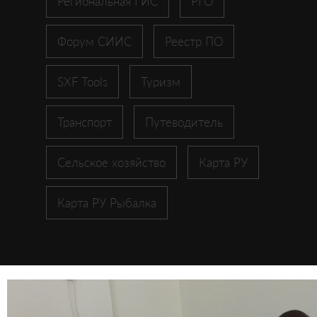
Региональная ГИС
РГО
Форум СИИС
Реестр ПО
SXF Tools
Туризм
Транспорт
Путеводитель
Сельское хозяйство
Карта РУ
Карта РУ Рыбалка