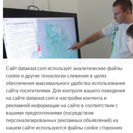
Продукты и услуги
Сайт dataeast.com использует аналитические файлы
cookie и другие технологии слежения в целях
Дата Ист разработала интерактивную
обеспечения максимального удобства использования
карту для краеведов
сайта посетителями. Для контроля вашего поведения
#CarryMap
#Интерактивная карта
#ArcGIS
на сайте dataeast.com и настройки контента и
рекламной информации на сайте в соответствии с
#Природа
#Дети
#География
вашими предпочтениями (посредством
#Мобильная карта
#Веб-приложение
персонализированных рекламных объявлений) на
нашем сайте используются файлы cookie сторонних
15 мая, 2014