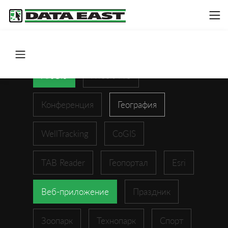
ArcGIS
XTools Pro
Конференция
География
WellTracking
CoGIS
TAB Reader
Геопортал
Esri
Веб-приложение
Праздник
Зоопарк
Технопарк
Спорт