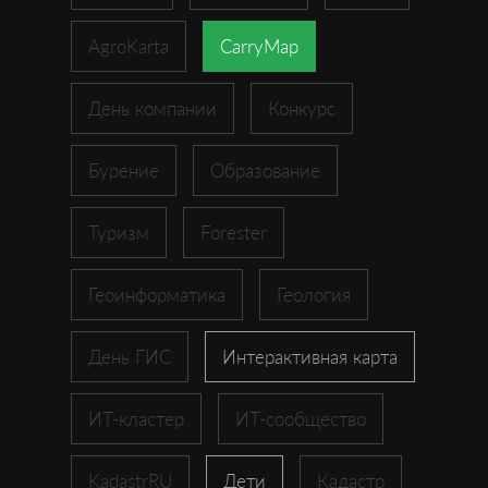
AgroKarta
CarryMap
День компании
Конкурс
Бурение
Образование
Туризм
Forester
Геоинформатика
Геология
День ГИС
Интерактивная карта
ИТ-кластер
ИТ-сообщество
KadastrRU
Дети
Кадастр