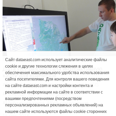
Продукты и услуги
Сайт dataeast.com использует аналитические файлы
cookie и другие технологии слежения в целях
Дата Ист разработала интерактивную
обеспечения максимального удобства использования
карту для краеведов
сайта посетителями. Для контроля вашего поведения
#CarryMap
#Интерактивная карта
#ArcGIS
на сайте dataeast.com и настройки контента и
рекламной информации на сайте в соответствии с
#Природа
#Дети
#География
вашими предпочтениями (посредством
#Мобильная карта
#Веб-приложение
персонализированных рекламных объявлений) на
нашем сайте используются файлы cookie сторонних
15 мая, 2014