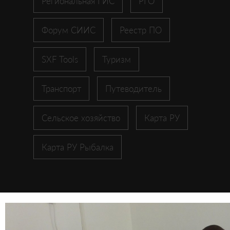
Региональная ГИС
РГО
Форум СИИС
Реестр ПО
SXF Tools
Туризм
Транспорт
Путеводитель
Сельское хозяйство
Карта РУ
Карта РУ Рыбалка