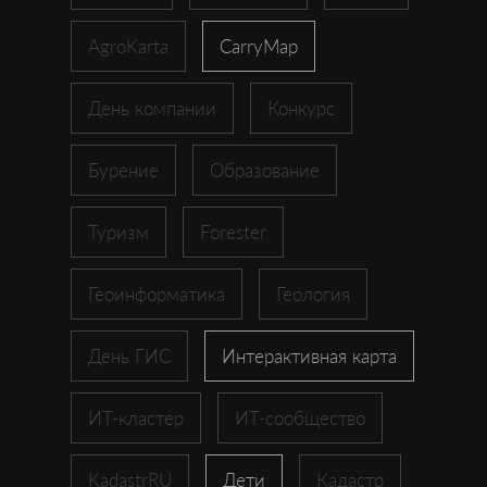
AgroKarta
CarryMap
День компании
Конкурс
Бурение
Образование
Туризм
Forester
Геоинформатика
Геология
День ГИС
Интерактивная карта
ИТ-кластер
ИТ-сообщество
KadastrRU
Дети
Кадастр