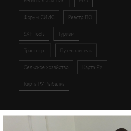
Региональная ГИС
РГО
Форум СИИС
Реестр ПО
SXF Tools
Туризм
Транспорт
Путеводитель
Сельское хозяйство
Карта РУ
Карта РУ Рыбалка