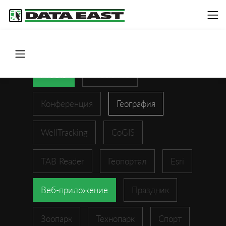
ArcGIS
XTools Pro
Конференция
География
WellTracking
CoGIS
TAB Reader
Геопортал
Esri
Веб-приложение
Праздник
Зоопарк
Технопарк
Спорт