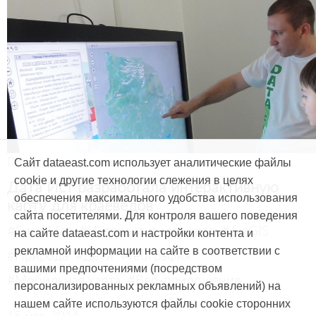
Продукты и услуги
Сайт dataeast.com использует аналитические файлы
cookie и другие технологии слежения в целях
Дата Ист разработала интерактивную
обеспечения максимального удобства использования
карту для краеведов
сайта посетителями. Для контроля вашего поведения
#CarryMap
#Интерактивная карта
#ArcGIS
на сайте dataeast.com и настройки контента и
рекламной информации на сайте в соответствии с
#Природа
#Дети
#География
вашими предпочтениями (посредством
#Мобильная карта
#Веб-приложение
персонализированных рекламных объявлений) на
нашем сайте используются файлы cookie сторонних
15 мая, 2014