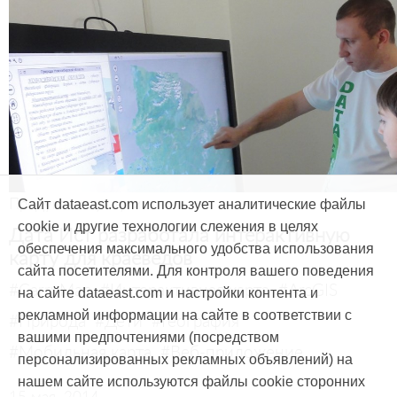
Продукты и услуги
Сайт dataeast.com использует аналитические файлы
cookie и другие технологии слежения в целях
Дата Ист разработала интерактивную
обеспечения максимального удобства использования
карту для краеведов
сайта посетителями. Для контроля вашего поведения
#CarryMap
#Интерактивная карта
#ArcGIS
на сайте dataeast.com и настройки контента и
рекламной информации на сайте в соответствии с
#Природа
#Дети
#География
вашими предпочтениями (посредством
#Мобильная карта
#Веб-приложение
персонализированных рекламных объявлений) на
нашем сайте используются файлы cookie сторонних
15 мая, 2014