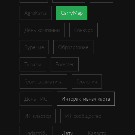
AgroKarta
CarryMap
День компании
Конкурс
Бурение
Образование
Туризм
Forester
Геоинформатика
Геология
День ГИС
Интерактивная карта
ИТ-кластер
ИТ-сообщество
KadastrRU
Дети
Кадастр