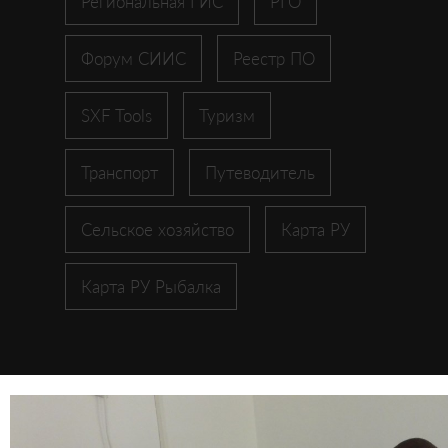
Региональная ГИС
РГО
Форум СИИС
Реестр ПО
SXF Tools
Туризм
Транспорт
Путеводитель
Сельское хозяйство
Карта РУ
Карта РУ Рыбалка