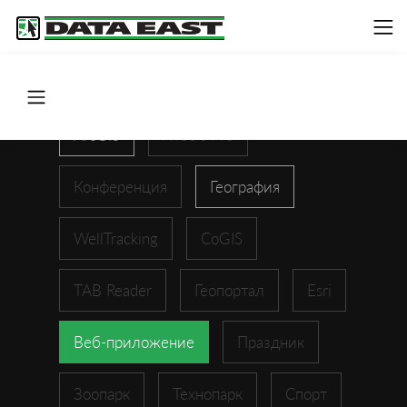
ArcGIS
XTools Pro
Конференция
География
WellTracking
CoGIS
TAB Reader
Геопортал
Esri
Веб-приложение
Праздник
Зоопарк
Технопарк
Спорт