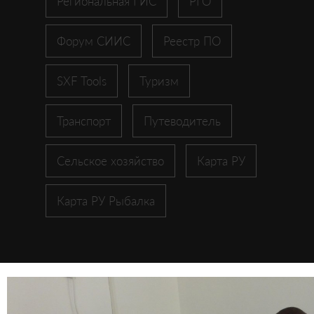
Региональная ГИС
РГО
Форум СИИС
Реестр ПО
SXF Tools
Туризм
Транспорт
Путеводитель
Сельское хозяйство
Карта РУ
Карта РУ Рыбалка