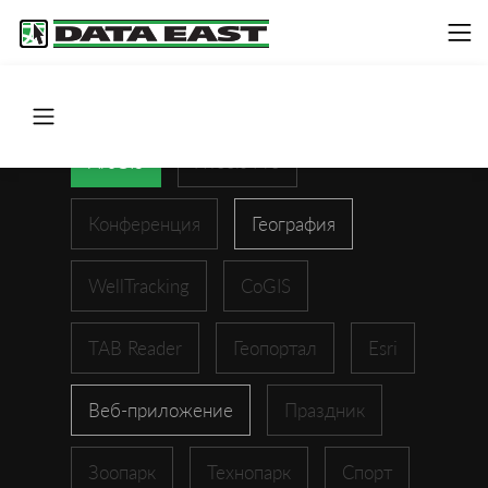
ArcGIS
XTools Pro
Конференция
География
WellTracking
CoGIS
TAB Reader
Геопортал
Esri
Веб-приложение
Праздник
Зоопарк
Технопарк
Спорт