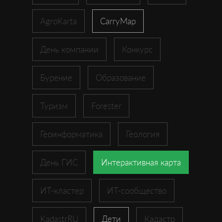
AgroKarta
CarryMap
День компании
Конкурс
Бурение
Образование
Туризм
Forester
Геоинформатика
Геология
День ГИС
Интерактивная карта
ИТ-кластер
ИТ-сообщество
KadastrRU
Дети
Кадастр