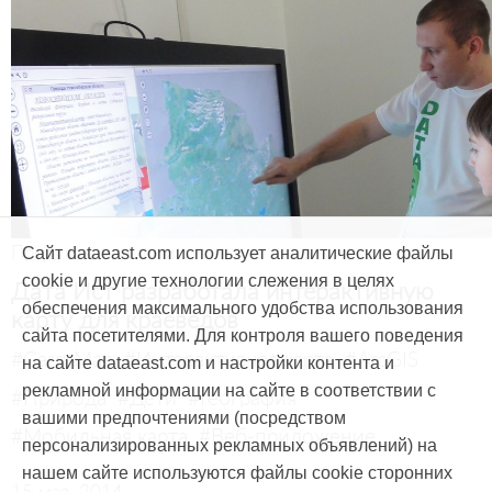
Продукты и услуги
Сайт dataeast.com использует аналитические файлы
cookie и другие технологии слежения в целях
Дата Ист разработала интерактивную
обеспечения максимального удобства использования
карту для краеведов
сайта посетителями. Для контроля вашего поведения
#CarryMap
#Интерактивная карта
#ArcGIS
на сайте dataeast.com и настройки контента и
рекламной информации на сайте в соответствии с
#Природа
#Дети
#География
вашими предпочтениями (посредством
#Мобильная карта
#Веб-приложение
персонализированных рекламных объявлений) на
нашем сайте используются файлы cookie сторонних
15 мая, 2014