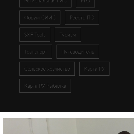
Региональная ГИС
РГО
Форум СИИС
Реестр ПО
SXF Tools
Туризм
Транспорт
Путеводитель
Сельское хозяйство
Карта РУ
Карта РУ Рыбалка