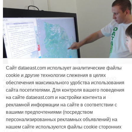
Продукты и услуги
Сайт dataeast.com использует аналитические файлы
cookie и другие технологии слежения в целях
Дата Ист разработала интерактивную
обеспечения максимального удобства использования
карту для краеведов
сайта посетителями. Для контроля вашего поведения
#CarryMap
#Интерактивная карта
#ArcGIS
на сайте dataeast.com и настройки контента и
рекламной информации на сайте в соответствии с
#Природа
#Дети
#География
вашими предпочтениями (посредством
#Мобильная карта
#Веб-приложение
персонализированных рекламных объявлений) на
нашем сайте используются файлы cookie сторонних
15 мая, 2014