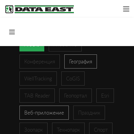
ArcGIS
XTools Pro
Конференция
География
WellTracking
CoGIS
TAB Reader
Геопортал
Esri
Веб-приложение
Праздник
Зоопарк
Технопарк
Спорт