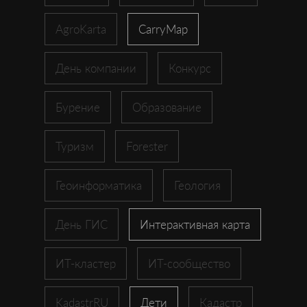
AgroKarta
CarryMap
День компании
Конкурс
Бурение
Образование
Туризм
Forester
Геоинформатика
Геология
День ГИС
Интерактивная карта
ИТ-кластер
ИТ-сообщество
KadastrRU
Дети
Кадастр