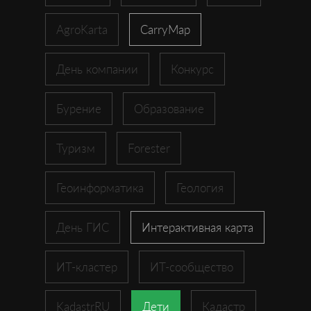
AgroKarta
CarryMap
День компании
Конкурс
Бурение
Образование
Туризм
Forester
Геоинформатика
Геология
День ГИС
Интерактивная карта
ИТ-кластер
ИТ-сообщество
KadastrRU
Дети
Кадастр