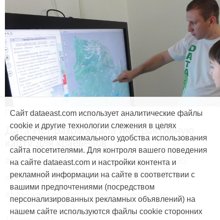
Продукты и услуги
Сайт dataeast.com использует аналитические файлы
cookie и другие технологии слежения в целях
Дата Ист разработала интерактивную
обеспечения максимального удобства использования
карту для краеведов
сайта посетителями. Для контроля вашего поведения
#CarryMap
#Интерактивная карта
#ArcGIS
на сайте dataeast.com и настройки контента и
рекламной информации на сайте в соответствии с
#Природа
#Дети
#География
вашими предпочтениями (посредством
#Мобильная карта
#Веб-приложение
персонализированных рекламных объявлений) на
нашем сайте используются файлы cookie сторонних
15 мая, 2014