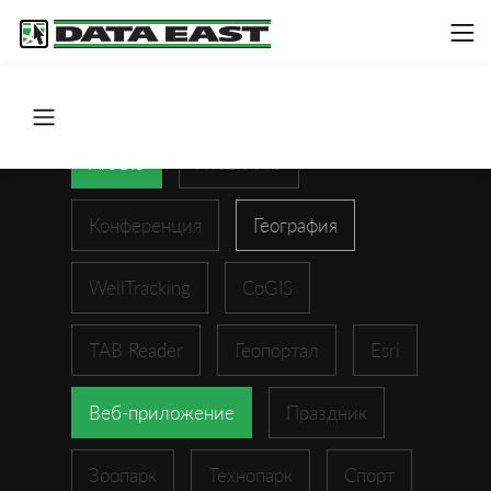
ArcGIS
XTools Pro
Конференция
География
WellTracking
CoGIS
TAB Reader
Геопортал
Esri
Веб-приложение
Праздник
Зоопарк
Технопарк
Спорт