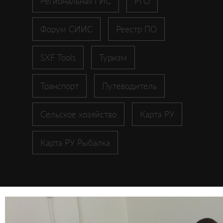
Региональная ГИС
РГО
Форум СИИС
Реестр ПО
SXF Tools
Туризм
Транспорт
Путеводитель
Сельское хозяйство
Карта РУ
Карта РУ Рыбалка