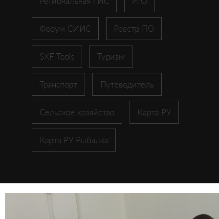
Региональная ГИС
РГО
Форум СИИС
Реестр ПО
SXF Tools
Туризм
Транспорт
Путеводитель
Сельское хозяйство
Карта РУ
Карта РУ Рыбалка