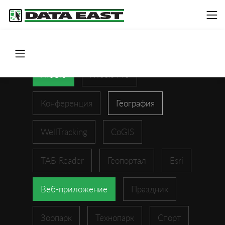
ArcGIS
XTools Pro
Конференция
География
WellTracking
CoGIS
TAB Reader
Геопортал
Esri
Веб-приложение
Праздник
Зоопарк
Технопарк
Спорт