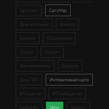
AgroKarta
CarryMap
День компании
Конкурс
Бурение
Образование
Туризм
Forester
Геоинформатика
Геология
День ГИС
Интерактивная карта
ИТ-кластер
ИТ-сообщество
KadastrRU
Дети
Кадастр