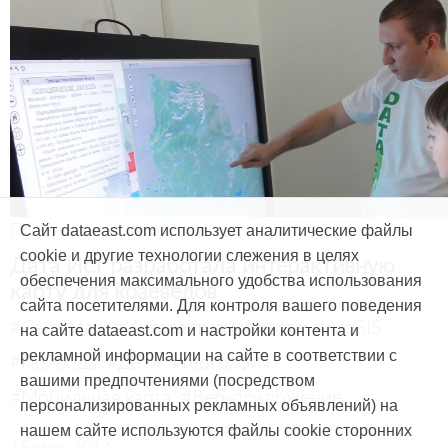
Продукты и услуги
Сайт dataeast.com использует аналитические файлы
cookie и другие технологии слежения в целях
Дата Ист разработала интерактивную
обеспечения максимального удобства использования
карту для краеведов
сайта посетителями. Для контроля вашего поведения
#CarryMap
#Интерактивная карта
#ArcGIS
на сайте dataeast.com и настройки контента и
рекламной информации на сайте в соответствии с
#Природа
#Дети
#География
вашими предпочтениями (посредством
#Мобильная карта
#Веб-приложение
персонализированных рекламных объявлений) на
нашем сайте используются файлы cookie сторонних
15 мая, 2014