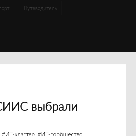
порт
Путеводитель
СИИС выбрали
#ИТ-кластер
#ИТ-сообщество