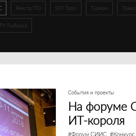
С
Реестр ПО
SXF Tools
Туризм
Транс
 РУ Рыбалка
События и проекты
На форуме 
ИТ-короля
#Форум СИИС
#Конкурс