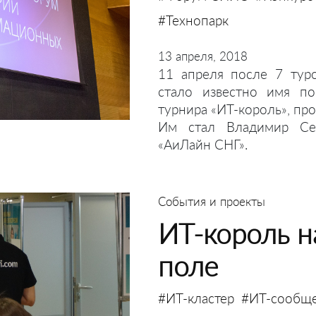
#Технопарк
13 апреля, 2018
11 апреля после 7 тур
стало известно имя по
турнира «ИТ-король», п
Им стал Владимир Сев
«АиЛайн СНГ».
События и проекты
ИТ-король 
поле
#ИТ-кластер
#ИТ-сообще