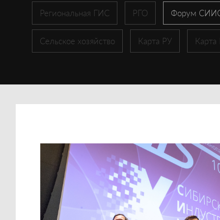
Региональная ГИС
РГО
Форум СИИ
Сельское хозяйство
Карта РУ
Карта