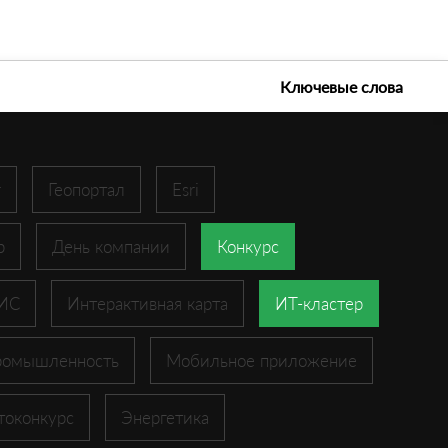
е технологии 2026
Ключевые слова
r
Геопортал
Esri
p
День компании
Конкурс
ГИС
Интерактивная карта
ИТ-кластер
ромышленность
Мобильное приложение
токонкурс
Энергетика