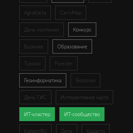
AgroKarta
CarryMap
День компании
Конкурс
Бурение
Образование
Туризм
Forester
Геоинформатика
Геология
День ГИС
Интерактивная карта
ИТ-кластер
ИТ-сообщество
KadastrRU
Дети
Кадастр