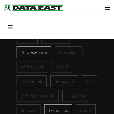
ArcGIS
XTools Pro
Конференция
География
WellTracking
CoGIS
TAB Reader
Геопортал
Esri
Веб-приложение
Праздник
Зоопарк
Технопарк
Спорт