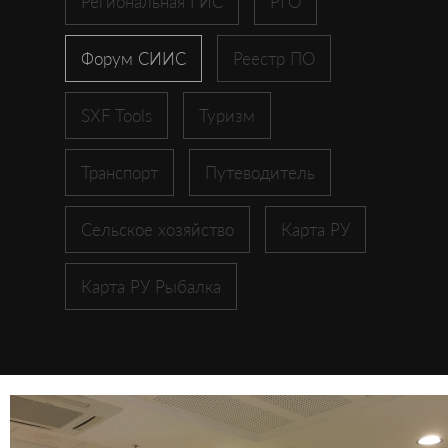
Региональная ГИС
РГО
Форум СИИС
Реестр ПО
SXF Tools
Туризм
Транспорт
Путеводитель
Сельское хозяйство
Карта РУ
Карта РУ Рыбалка