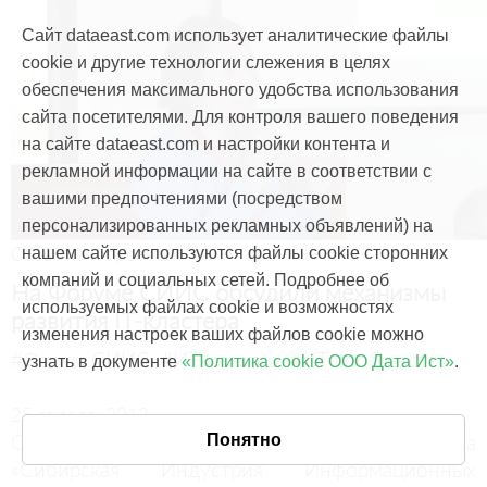
Сайт dataeast.com использует аналитические файлы
cookie и другие технологии слежения в целях
обеспечения максимального удобства использования
сайта посетителями. Для контроля вашего поведения
на сайте dataeast.com и настройки контента и
рекламной информации на сайте в соответствии с
вашими предпочтениями (посредством
персонализированных рекламных объявлений) на
События и проекты
нашем сайте используются файлы cookie сторонних
компаний и социальных сетей. Подробнее об
На Форуме СИИС обсудили механизмы
используемых файлах cookie и возможностях
развития IT-кластера
изменения настроек ваших файлов cookie можно
#Форум СИИС
#ИТ-кластер
#ИТ-сообщество
узнать в документе
«Политика cookie ООО Дата Ист»
.
25 апреля, 2013
Одним из ключевых событий IT-Форума
Понятно
«Сибирская Индустрия Информационных