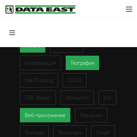
ArcGIS
XTools Pro
Конференция
География
WellTracking
CoGIS
TAB Reader
Геопортал
Esri
Веб-приложение
Праздник
Зоопарк
Технопарк
Спорт