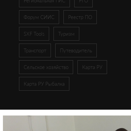
Региональная ГИС
РГО
Форум СИИС
Реестр ПО
SXF Tools
Туризм
Транспорт
Путеводитель
Сельское хозяйство
Карта РУ
Карта РУ Рыбалка