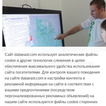
Продукты и услуги
Сайт dataeast.com использует аналитические файлы
cookie и другие технологии слежения в целях
Дата Ист разработала интерактивную
обеспечения максимального удобства использования
карту для краеведов
сайта посетителями. Для контроля вашего поведения
#CarryMap
#Интерактивная карта
#ArcGIS
на сайте dataeast.com и настройки контента и
рекламной информации на сайте в соответствии с
#Природа
#Дети
#География
вашими предпочтениями (посредством
#Мобильная карта
#Веб-приложение
персонализированных рекламных объявлений) на
нашем сайте используются файлы cookie сторонних
15 мая, 2014