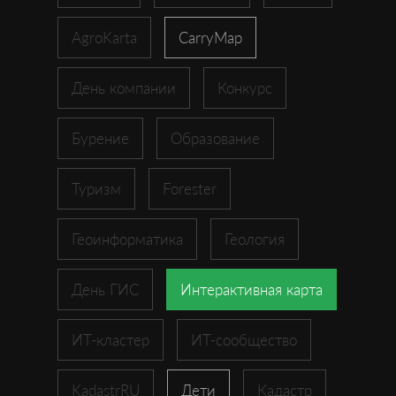
AgroKarta
CarryMap
День компании
Конкурс
Бурение
Образование
Туризм
Forester
Геоинформатика
Геология
День ГИС
Интерактивная карта
ИТ-кластер
ИТ-сообщество
KadastrRU
Дети
Кадастр