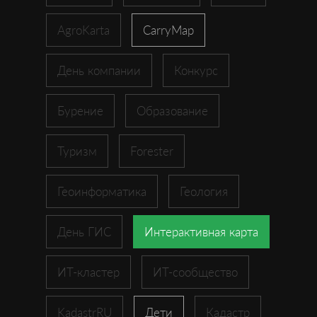
AgroKarta
CarryMap
День компании
Конкурс
Бурение
Образование
Туризм
Forester
Геоинформатика
Геология
День ГИС
Интерактивная карта
ИТ-кластер
ИТ-сообщество
KadastrRU
Дети
Кадастр