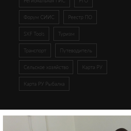
Региональная ГИС
РГО
Форум СИИС
Реестр ПО
SXF Tools
Туризм
Транспорт
Путеводитель
Сельское хозяйство
Карта РУ
Карта РУ Рыбалка