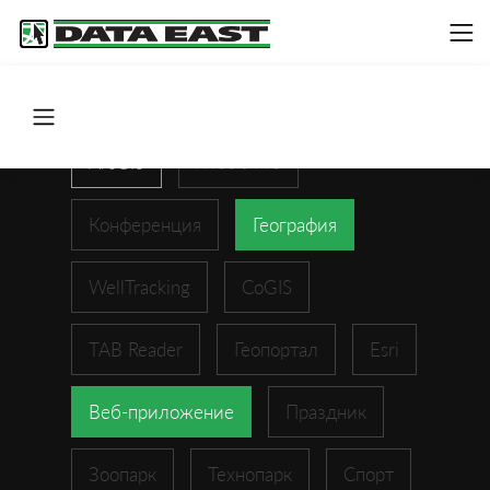
ArcGIS
XTools Pro
Конференция
География
WellTracking
CoGIS
TAB Reader
Геопортал
Esri
Веб-приложение
Праздник
Зоопарк
Технопарк
Спорт