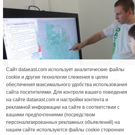
Продукты и услуги
Сайт dataeast.com использует аналитические файлы
cookie и другие технологии слежения в целях
Дата Ист разработала интерактивную
обеспечения максимального удобства использования
карту для краеведов
сайта посетителями. Для контроля вашего поведения
#CarryMap
#Интерактивная карта
#ArcGIS
на сайте dataeast.com и настройки контента и
рекламной информации на сайте в соответствии с
#Природа
#Дети
#География
вашими предпочтениями (посредством
#Мобильная карта
#Веб-приложение
персонализированных рекламных объявлений) на
нашем сайте используются файлы cookie сторонних
15 мая, 2014