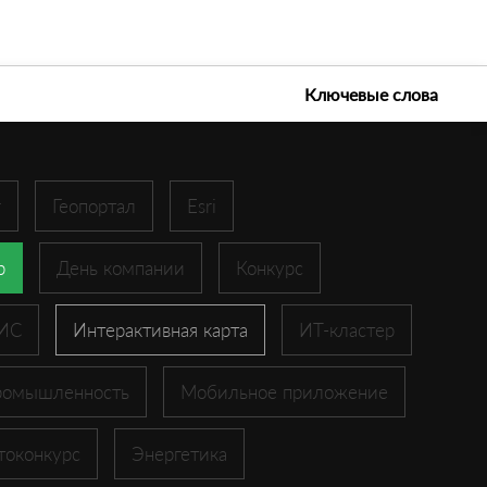
е технологии 2026
Ключевые слова
r
Геопортал
Esri
p
День компании
Конкурс
ГИС
Интерактивная карта
ИТ-кластер
ромышленность
Мобильное приложение
токонкурс
Энергетика