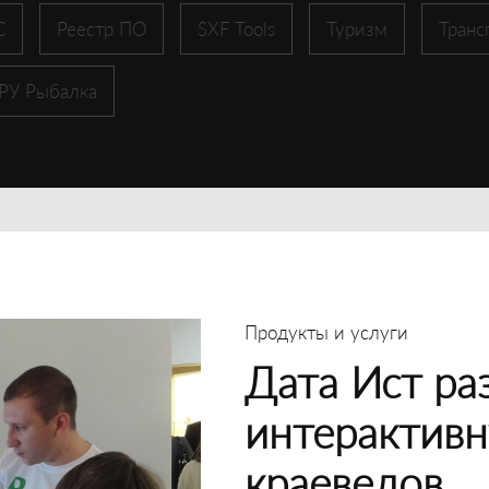
С
Реестр ПО
SXF Tools
Туризм
Транс
 РУ Рыбалка
Продукты и услуги
Дата Ист ра
интерактивн
краеведов