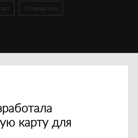
порт
Путеводитель
зработала
ую карту для