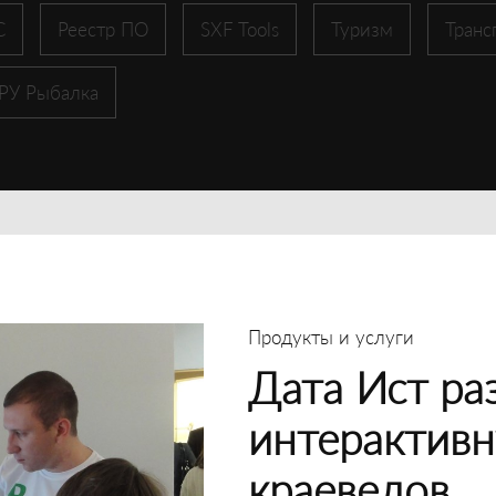
С
Реестр ПО
SXF Tools
Туризм
Транс
 РУ Рыбалка
Продукты и услуги
Дата Ист ра
интерактивн
краеведов