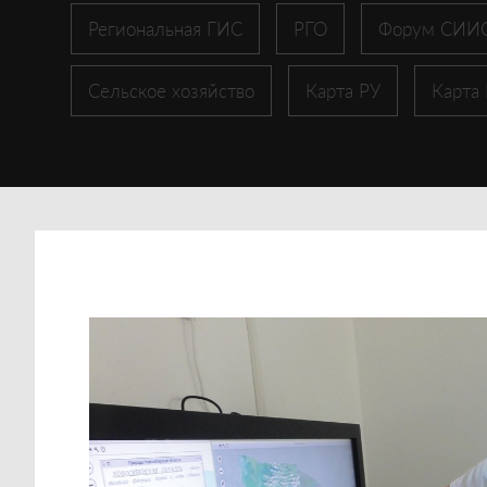
Региональная ГИС
РГО
Форум СИИ
Сельское хозяйство
Карта РУ
Карта