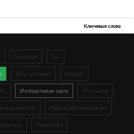
е технологии 2026
Ключевые слова
r
Геопортал
Esri
p
День компании
Конкурс
ГИС
Интерактивная карта
ИТ-кластер
ромышленность
Мобильное приложение
токонкурс
Энергетика