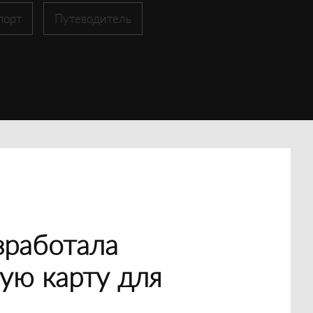
порт
Путеводитель
зработала
ую карту для