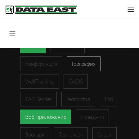
ArcGIS
XTools Pro
Конференция
География
WellTracking
CoGIS
TAB Reader
Геопортал
Esri
Веб-приложение
Праздник
Зоопарк
Технопарк
Спорт