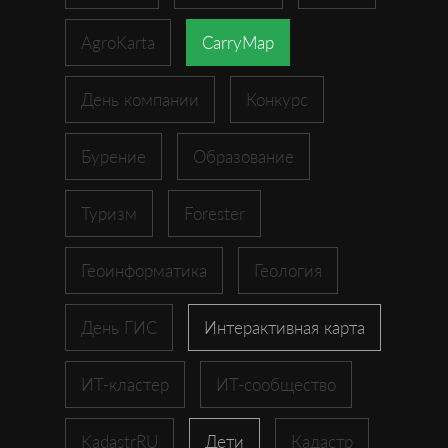
AgroKarta
CarryMap
День компании
Конкурс
Бурение
Образование
Туризм
Forester
Геоинформатика
Геология
День ГИС
Интерактивная карта
ИТ-кластер
ИТ-сообщество
KadastrRU
Дети
Кадастр