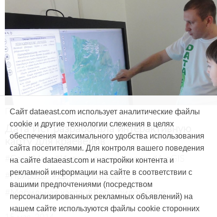
Продукты и услуги
Сайт dataeast.com использует аналитические файлы
cookie и другие технологии слежения в целях
Дата Ист разработала интерактивную
обеспечения максимального удобства использования
карту для краеведов
сайта посетителями. Для контроля вашего поведения
#CarryMap
#Интерактивная карта
#ArcGIS
на сайте dataeast.com и настройки контента и
рекламной информации на сайте в соответствии с
#Природа
#Дети
#География
вашими предпочтениями (посредством
#Мобильная карта
#Веб-приложение
персонализированных рекламных объявлений) на
нашем сайте используются файлы cookie сторонних
15 мая, 2014