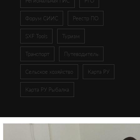
Региональная ГИС
РГО
Форум СИИС
Реестр ПО
SXF Tools
Туризм
Транспорт
Путеводитель
Сельское хозяйство
Карта РУ
Карта РУ Рыбалка