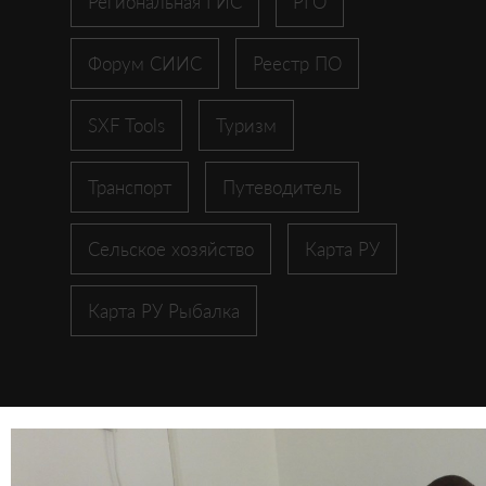
Региональная ГИС
РГО
Форум СИИС
Реестр ПО
SXF Tools
Туризм
Транспорт
Путеводитель
Сельское хозяйство
Карта РУ
Карта РУ Рыбалка