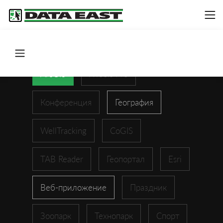
ArcGIS
XTools Pro
Конференция
География
WellTracking
CoGIS
TAB Reader
Геопортал
Esri
Веб-приложение
Праздник
Зоопарк
Технопарк
Спорт