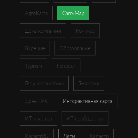
AgroKarta
CarryMap
День компании
Конкурс
Бурение
Образование
Туризм
Forester
Геоинформатика
Геология
День ГИС
Интерактивная карта
ИТ-кластер
ИТ-сообщество
KadastrRU
Дети
Кадастр