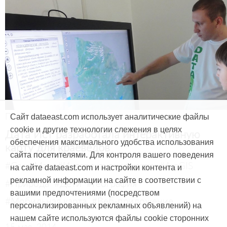
Продукты и услуги
Сайт dataeast.com использует аналитические файлы
cookie и другие технологии слежения в целях
Дата Ист разработала интерактивную
обеспечения максимального удобства использования
карту для краеведов
сайта посетителями. Для контроля вашего поведения
#CarryMap
#Интерактивная карта
#ArcGIS
на сайте dataeast.com и настройки контента и
рекламной информации на сайте в соответствии с
#Природа
#Дети
#География
вашими предпочтениями (посредством
#Мобильная карта
#Веб-приложение
персонализированных рекламных объявлений) на
нашем сайте используются файлы cookie сторонних
15 мая, 2014