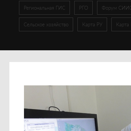
Региональная ГИС
РГО
Форум СИИ
Сельское хозяйство
Карта РУ
Карта