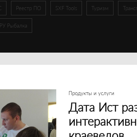
С
Реестр ПО
SXF Tools
Туризм
Транс
 РУ Рыбалка
Продукты и услуги
Дата Ист ра
интерактивн
краеведов