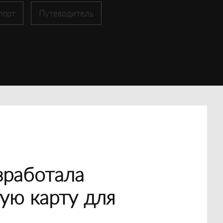
порт
Путеводитель
зработала
ую карту для