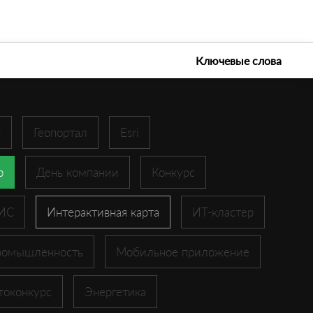
е технологии 2026
Ключевые слова
r
Геопортал
Esri
p
День компании
Конкурс
ГИС
Интерактивная карта
ИТ-кластер
ромышленность
Мобильное приложение
токонкурс
Энергетика