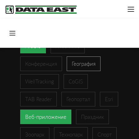
ArcGIS
XTools Pro
Конференция
География
WellTracking
CoGIS
TAB Reader
Геопортал
Esri
Веб-приложение
Праздник
Зоопарк
Технопарк
Спорт