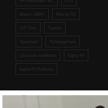
Региональная ГИС
РГО
Форум СИИС
Реестр ПО
SXF Tools
Туризм
Транспорт
Путеводитель
Сельское хозяйство
Карта РУ
Карта РУ Рыбалка