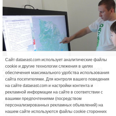
Продукты и услуги
Сайт dataeast.com использует аналитические файлы
cookie и другие технологии слежения в целях
Дата Ист разработала интерактивную
обеспечения максимального удобства использования
карту для краеведов
сайта посетителями. Для контроля вашего поведения
#CarryMap
#Интерактивная карта
#ArcGIS
на сайте dataeast.com и настройки контента и
рекламной информации на сайте в соответствии с
#Природа
#Дети
#География
вашими предпочтениями (посредством
#Мобильная карта
#Веб-приложение
персонализированных рекламных объявлений) на
нашем сайте используются файлы cookie сторонних
15 мая, 2014