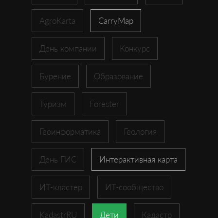
AgroKarta
CarryMap
День компании
Конкурс
Бурение
Образование
Туризм
Forester
Геоинформатика
Геология
День ГИС
Интерактивная карта
ИТ-кластер
ИТ-сообщество
KadastrRU
Дети
Кадастр