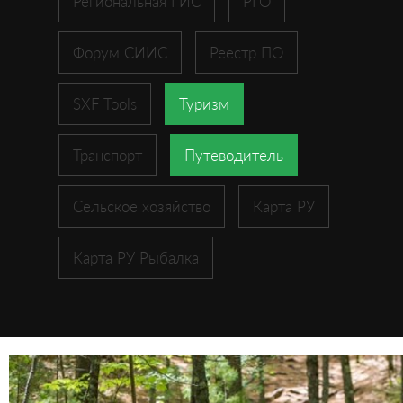
Региональная ГИС
РГО
Форум СИИС
Реестр ПО
SXF Tools
Туризм
Транспорт
Путеводитель
Сельское хозяйство
Карта РУ
Карта РУ Рыбалка