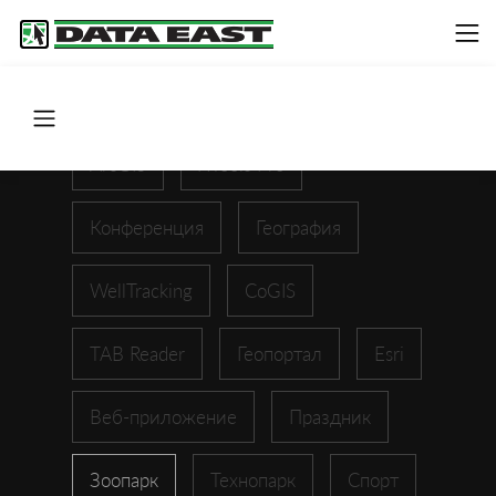
ArcGIS
XTools Pro
Конференция
География
WellTracking
CoGIS
TAB Reader
Геопортал
Esri
Веб-приложение
Праздник
Зоопарк
Технопарк
Спорт