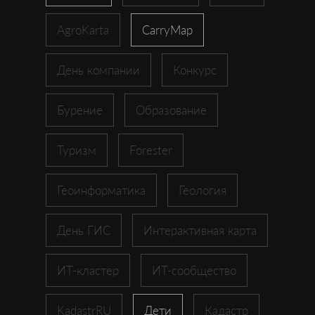
AgroKarta
CarryMap
День компании
Конкурс
Бурение
Образование
Туризм
Forester
Геоинформатика
Геология
День ГИС
Интерактивная карта
ИТ-кластер
ИТ-сообщество
KadastrRU
Дети
Кадастр