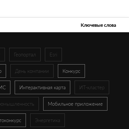
е технологии 2026
Ключевые слова
r
Геопортал
Esri
p
День компании
Конкурс
ГИС
Интерактивная карта
ИТ-кластер
ромышленность
Мобильное приложение
токонкурс
Энергетика