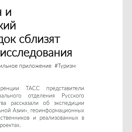
 и
кий
ок сблизят
 исследования
ильное приложение
#Туризм
еренции ТАСС представители
нального отделения Русского
тва рассказали об экспедиции
льной Азии», геоинформационных
ественников и реализованных в
роектах.