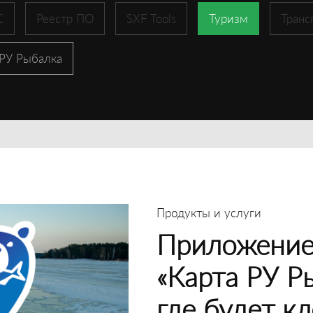
С
Реестр ПО
SXF Tools
Туризм
Транс
 РУ Рыбалка
Продукты и услуги
Приложение
«Карта РУ Р
где будет кл