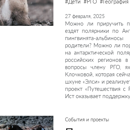
#Дети
#РГО
#География
27 февраля, 2025
Можно ли приручить пи
ездят полярники по Ан
пингвинята-альбинос
родители? Можно ли по
на антарктической пол
российских регионов в
вопросы члену РГО, ях
Клочковой, которая сейч
шхуне «Элси» и реализу
проект «Путешествия с 
Ист оказывает поддержку
События и проекты