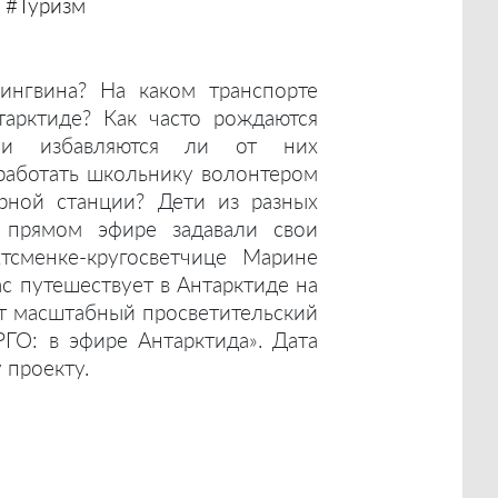
#Туризм
нгвина? На каком транспорте
тарктиде? Как часто рождаются
ы и избавляются ли от них
работать школьнику волонтером
ярной станции? Дети из разных
 прямом эфире задавали свои
тсменке-кругосветчице Марине
ас путешествует в Антарктиде на
ет масштабный просветительский
РГО: в эфире Антарктида». Дата
 проекту.