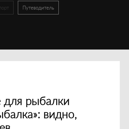
порт
Путеводитель
 для рыбалки
ыбалка»: видно,
ев