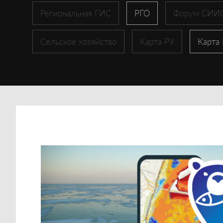
Региональная ГИС
РГО
Форум СИИ
Сельское хозяйство
Карта РУ
Карта