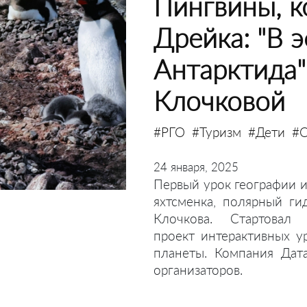
Пингвины, к
Дрейка: "В 
Антарктида"
Клочковой
#РГО
#Туризм
#Дети
#О
24 января, 2025
Первый урок географии и
яхтсменка, полярный ги
Клочкова. Стартовал 
проект интерактивных у
планеты. Компания Дат
организаторов.