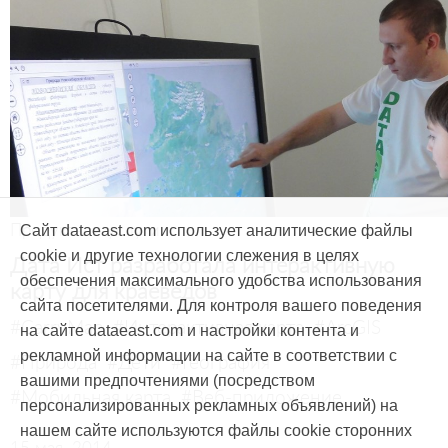
Продукты и услуги
Сайт dataeast.com использует аналитические файлы
cookie и другие технологии слежения в целях
Дата Ист разработала интерактивную
обеспечения максимального удобства использования
карту для краеведов
сайта посетителями. Для контроля вашего поведения
#CarryMap
#Интерактивная карта
#ArcGIS
на сайте dataeast.com и настройки контента и
рекламной информации на сайте в соответствии с
#Природа
#Дети
#География
вашими предпочтениями (посредством
#Мобильная карта
#Веб-приложение
персонализированных рекламных объявлений) на
нашем сайте используются файлы cookie сторонних
15 мая, 2014