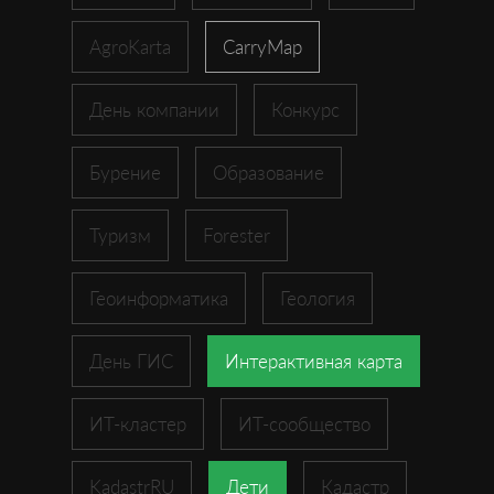
AgroKarta
CarryMap
День компании
Конкурс
Бурение
Образование
Туризм
Forester
Геоинформатика
Геология
День ГИС
Интерактивная карта
ИТ-кластер
ИТ-сообщество
KadastrRU
Дети
Кадастр