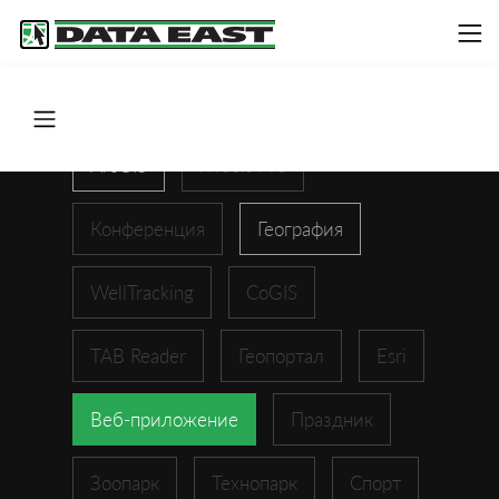
ArcGIS
XTools Pro
Конференция
География
WellTracking
CoGIS
TAB Reader
Геопортал
Esri
Веб-приложение
Праздник
Зоопарк
Технопарк
Спорт