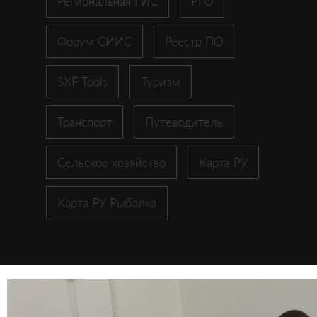
Региональная ГИС
РГО
Форум СИИС
Реестр ПО
SXF Tools
Туризм
Транспорт
Путеводитель
Сельское хозяйство
Карта РУ
Карта РУ Рыбалка