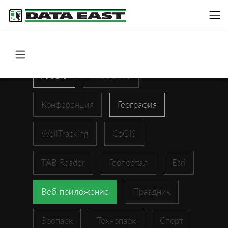
ArcGIS
XTools Pro
Конференция
География
WellTracking
CoGIS
TAB Reader
Геопортал
Esri
Веб-приложение
Праздник
Зоопарк
Технопарк
Спорт