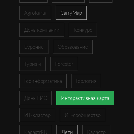
AgroKarta
CarryMap
День компании
Конкурс
Бурение
Образование
Туризм
Forester
Геоинформатика
Геология
День ГИС
Интерактивная карта
ИТ-кластер
ИТ-сообщество
KadastrRU
Дети
Кадастр