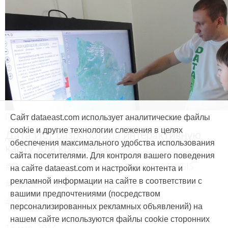
Продукты и услуги
Сайт dataeast.com использует аналитические файлы
cookie и другие технологии слежения в целях
Дата Ист разработала интерактивную
обеспечения максимального удобства использования
карту для краеведов
сайта посетителями. Для контроля вашего поведения
#CarryMap
#Интерактивная карта
#ArcGIS
на сайте dataeast.com и настройки контента и
рекламной информации на сайте в соответствии с
#Природа
#Дети
#География
вашими предпочтениями (посредством
#Мобильная карта
#Веб-приложение
персонализированных рекламных объявлений) на
нашем сайте используются файлы cookie сторонних
15 мая, 2014