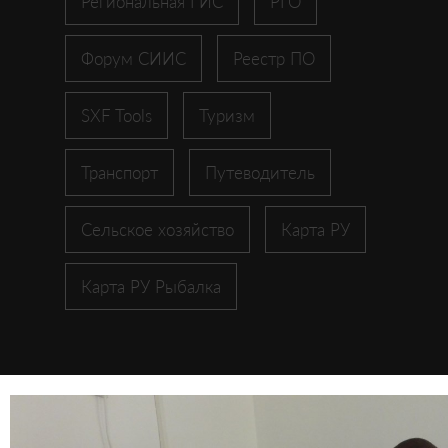
Региональная ГИС
РГО
Форум СИИС
Реестр ПО
SXF Tools
Туризм
Транспорт
Путеводитель
Сельское хозяйство
Карта РУ
Карта РУ Рыбалка