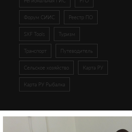
Региональная ГИС
РГО
Форум СИИС
Реестр ПО
SXF Tools
Туризм
Транспорт
Путеводитель
Сельское хозяйство
Карта РУ
Карта РУ Рыбалка