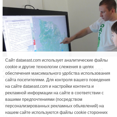
Продукты и услуги
Сайт dataeast.com использует аналитические файлы
cookie и другие технологии слежения в целях
Дата Ист разработала интерактивную
обеспечения максимального удобства использования
карту для краеведов
сайта посетителями. Для контроля вашего поведения
#CarryMap
#Интерактивная карта
#ArcGIS
на сайте dataeast.com и настройки контента и
рекламной информации на сайте в соответствии с
#Природа
#Дети
#География
вашими предпочтениями (посредством
#Мобильная карта
#Веб-приложение
персонализированных рекламных объявлений) на
нашем сайте используются файлы cookie сторонних
15 мая, 2014