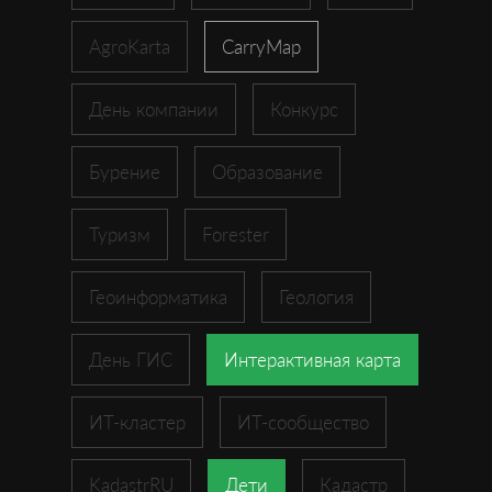
AgroKarta
CarryMap
День компании
Конкурс
Бурение
Образование
Туризм
Forester
Геоинформатика
Геология
День ГИС
Интерактивная карта
ИТ-кластер
ИТ-сообщество
KadastrRU
Дети
Кадастр