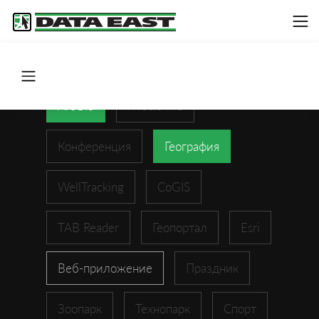
ArcGIS
XTools Pro
Конференция
География
WellTracking
CoGIS
TAB Reader
Геопортал
Esri
Веб-приложение
Праздник
Зоопарк
Технопарк
Спорт