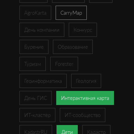
AgroKarta
CarryMap
День компании
Конкурс
Бурение
Образование
Туризм
Forester
Геоинформатика
Геология
День ГИС
Интерактивная карта
ИТ-кластер
ИТ-сообщество
KadastrRU
Дети
Кадастр