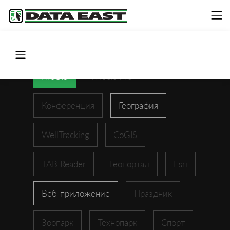
ArcGIS
XTools Pro
Конференция
География
WellTracking
CoGIS
TAB Reader
Геопортал
Esri
Веб-приложение
Праздник
Зоопарк
Технопарк
Спорт