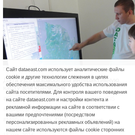
Продукты и услуги
Сайт dataeast.com использует аналитические файлы
cookie и другие технологии слежения в целях
Дата Ист разработала интерактивную
обеспечения максимального удобства использования
карту для краеведов
сайта посетителями. Для контроля вашего поведения
#CarryMap
#Интерактивная карта
#ArcGIS
на сайте dataeast.com и настройки контента и
рекламной информации на сайте в соответствии с
#Природа
#Дети
#География
вашими предпочтениями (посредством
#Мобильная карта
#Веб-приложение
персонализированных рекламных объявлений) на
нашем сайте используются файлы cookie сторонних
15 мая, 2014