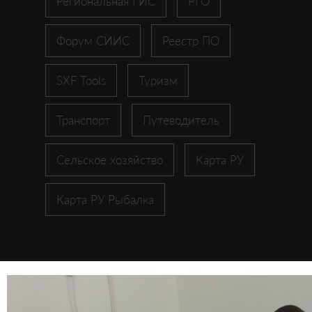
Региональная ГИС
РГО
Форум СИИС
Реестр ПО
SXF Tools
Туризм
Транспорт
Путеводитель
Сельское хозяйство
Карта РУ
Карта РУ Рыбалка