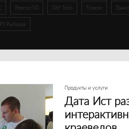
С
Реестр ПО
SXF Tools
Туризм
Транс
 РУ Рыбалка
Продукты и услуги
Дата Ист ра
интерактивн
краеведов