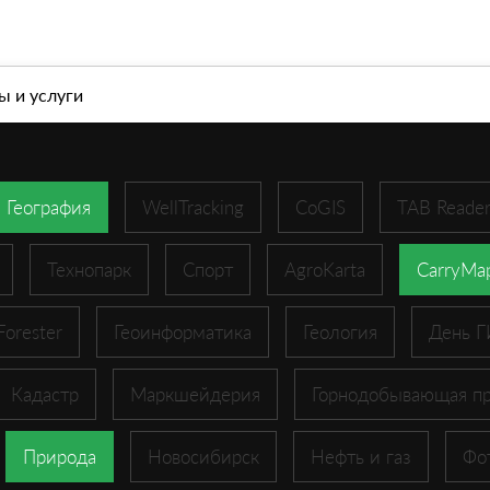
л
О компании
Современные геоинформационны
ы и услуги
География
WellTracking
CoGIS
TAB Reade
Технопарк
Спорт
AgroKarta
CarryMa
Forester
Геоинформатика
Геология
День 
Кадастр
Маркшейдерия
Горнодобывающая п
Природа
Новосибирск
Нефть и газ
Фо