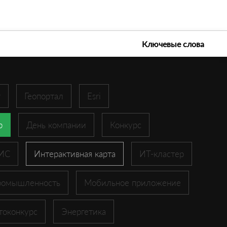
е технологии 2026
Ключевые слова
r
Геопортал
Esri
p
День компании
Конкурс
ГИС
Интерактивная карта
ИТ-кластер
ромышленность
Мобильное приложение
токонкурс
Энергетика