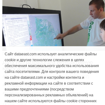
Продукты и услуги
Сайт dataeast.com использует аналитические файлы
cookie и другие технологии слежения в целях
Дата Ист разработала интерактивную
обеспечения максимального удобства использования
карту для краеведов
сайта посетителями. Для контроля вашего поведения
#CarryMap
#Интерактивная карта
#ArcGIS
на сайте dataeast.com и настройки контента и
рекламной информации на сайте в соответствии с
#Природа
#Дети
#География
вашими предпочтениями (посредством
#Мобильная карта
#Веб-приложение
персонализированных рекламных объявлений) на
нашем сайте используются файлы cookie сторонних
15 мая, 2014