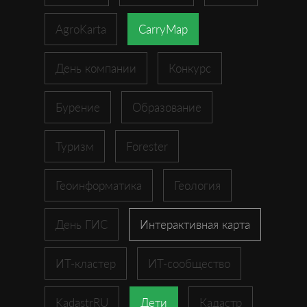
AgroKarta
CarryMap
День компании
Конкурс
Бурение
Образование
Туризм
Forester
Геоинформатика
Геология
День ГИС
Интерактивная карта
ИТ-кластер
ИТ-сообщество
KadastrRU
Дети
Кадастр