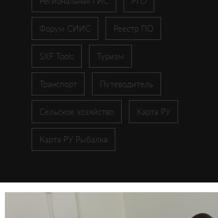
Региональная ГИС
РГО
Форум СИИС
Реестр ПО
SXF Tools
Туризм
Транспорт
Путеводитель
Сельское хозяйство
Карта РУ
Карта РУ Рыбалка