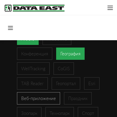
ArcGIS
XTools Pro
Конференция
География
WellTracking
CoGIS
TAB Reader
Геопортал
Esri
Веб-приложение
Праздник
Зоопарк
Технопарк
Спорт