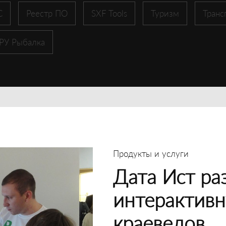
С
Реестр ПО
SXF Tools
Туризм
Транс
 РУ Рыбалка
Продукты и услуги
Дата Ист ра
интерактивн
краеведов