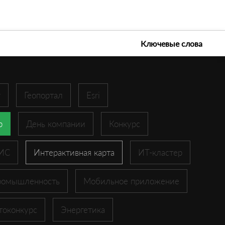
е технологии 2026
Ключевые слова
r
Геопортал
Esri
p
День компании
Конкурс
ГИС
Интерактивная карта
ИТ-кластер
ромышленность
Мобильное приложение
токонкурс
Энергетика