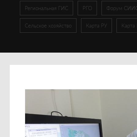
Региональная ГИС
РГО
Форум СИИ
Сельское хозяйство
Карта РУ
Карта