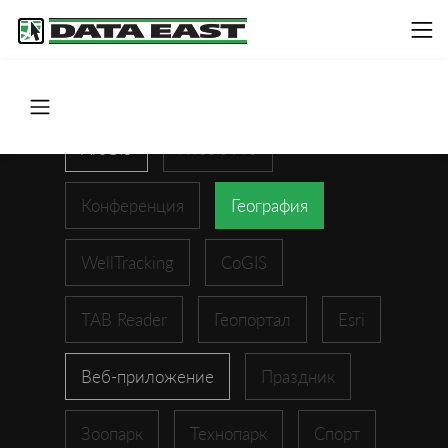
ArcGIS
XTools Pro
Конференция
География
WellTracking
CoGIS
TAB Reader
Геопортал
Esri
Веб-приложение
Праздник
Зоопарк
Технопарк
Спорт