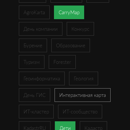
AgroKarta
CarryMap
День компании
Конкурс
Бурение
Образование
Туризм
Forester
Геоинформатика
Геология
День ГИС
Интерактивная карта
ИТ-кластер
ИТ-сообщество
KadastrRU
Дети
Кадастр