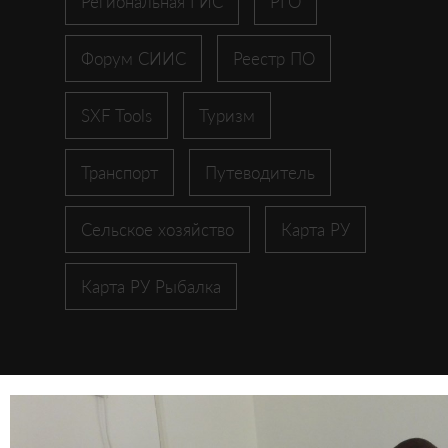
Региональная ГИС
РГО
Форум СИИС
Реестр ПО
SXF Tools
Туризм
Транспорт
Путеводитель
Сельское хозяйство
Карта РУ
Карта РУ Рыбалка