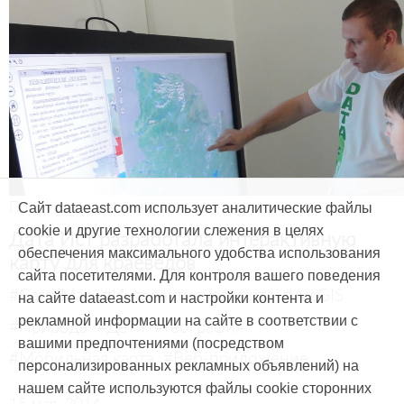
Продукты и услуги
Сайт dataeast.com использует аналитические файлы
cookie и другие технологии слежения в целях
Дата Ист разработала интерактивную
обеспечения максимального удобства использования
карту для краеведов
сайта посетителями. Для контроля вашего поведения
#CarryMap
#Интерактивная карта
#ArcGIS
на сайте dataeast.com и настройки контента и
рекламной информации на сайте в соответствии с
#Природа
#Дети
#География
вашими предпочтениями (посредством
#Мобильная карта
#Веб-приложение
персонализированных рекламных объявлений) на
нашем сайте используются файлы cookie сторонних
15 мая, 2014