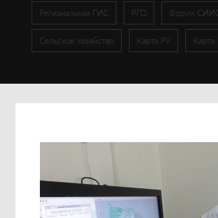
Региональная ГИС
РГО
Форум СИИ
Сельское хозяйство
Карта РУ
Карта