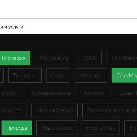
л
О компании
Современные геоинформационны
ы и услуги
География
WellTracking
CoGIS
TAB Reade
Технопарк
Спорт
AgroKarta
CarryMa
Forester
Геоинформатика
Геология
День 
Кадастр
Маркшейдерия
Горнодобывающая п
Природа
Новосибирск
Нефть и газ
Фо