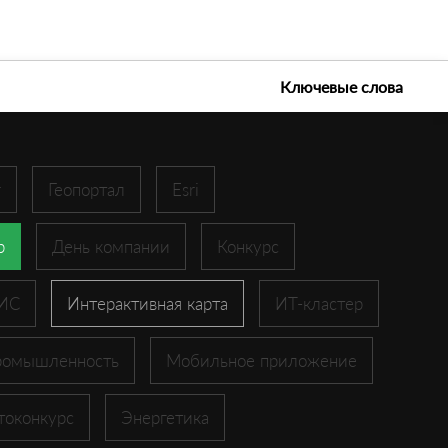
е технологии 2026
Ключевые слова
r
Геопортал
Esri
p
День компании
Конкурс
ГИС
Интерактивная карта
ИТ-кластер
ромышленность
Мобильное приложение
токонкурс
Энергетика