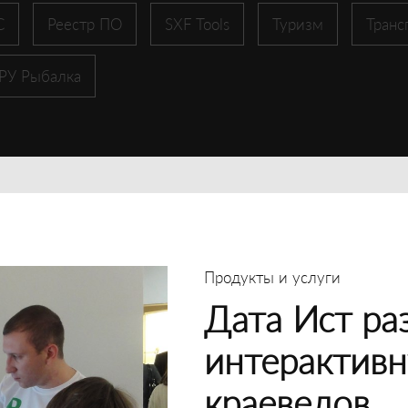
С
Реестр ПО
SXF Tools
Туризм
Транс
 РУ Рыбалка
Продукты и услуги
Дата Ист ра
интерактивн
краеведов