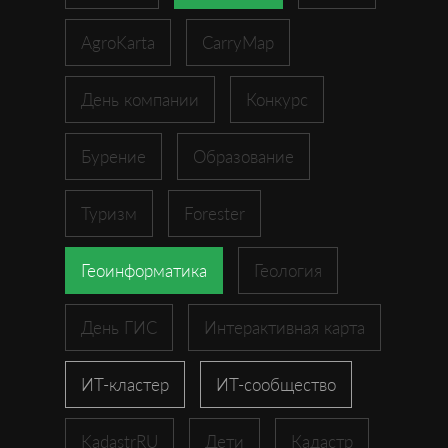
AgroKarta
CarryMap
День компании
Конкурс
Бурение
Образование
Туризм
Forester
Геоинформатика
Геология
День ГИС
Интерактивная карта
ИТ-кластер
ИТ-сообщество
KadastrRU
Дети
Кадастр