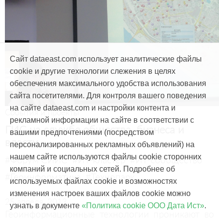
Сайт dataeast.com использует аналитические файлы
cookie и другие технологии слежения в целях
обеспечения максимального удобства использования
сайта посетителями. Для контроля вашего поведения
на сайте dataeast.com и настройки контента и
События и проекты
рекламной информации на сайте в соответствии с
ГИС на службе общества, бизнеса и
вашими предпочтениями (посредством
власти
персонализированных рекламных объявлений) на
нашем сайте используются файлы cookie сторонних
#Форум СИИС
#ИТ-кластер
#ИТ-сообщество
компаний и социальных сетей. Подробнее об
#Геоинформатика
#Технопарк
используемых файлах cookie и возможностях
изменения настроек ваших файлов cookie можно
25 апреля, 2013
узнать в документе
«Политика cookie ООО Дата Ист»
.
Геоинформационные технологии проникают во