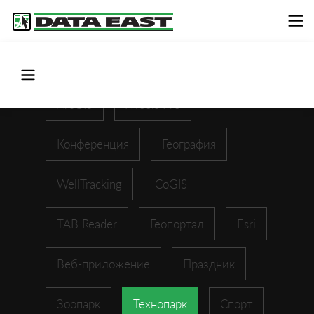
ArcGIS
XTools Pro
Конференция
География
WellTracking
CoGIS
TAB Reader
Геопортал
Esri
Веб-приложение
Праздник
Зоопарк
Технопарк
Спорт