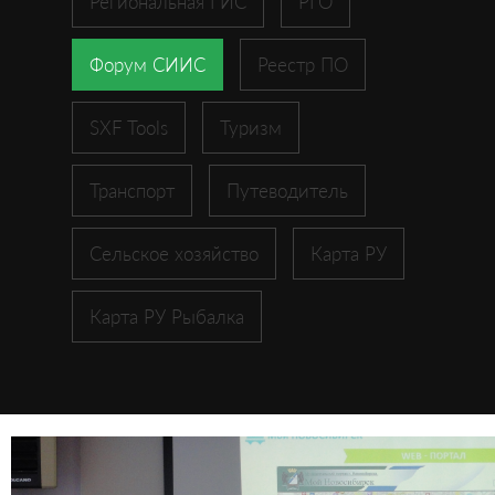
Региональная ГИС
РГО
Форум СИИС
Реестр ПО
SXF Tools
Туризм
Транспорт
Путеводитель
Сельское хозяйство
Карта РУ
Карта РУ Рыбалка