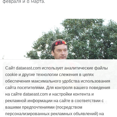
февраля и 8 марта.
Сайт dataeast.com использует аналитические файлы
cookie и другие технологии слежения в целях
обеспечения максимального удобства использования
сайта посетителями. Для контроля вашего поведения
Из жизни компании
на сайте dataeast.com и настройки контента и
Сотрудник «Дата Ист» успешно прошел
рекламной информации на сайте в соответствии с
веломарафон на 1200 км
вашими предпочтениями (посредством
персонализированных рекламных объявлений) на