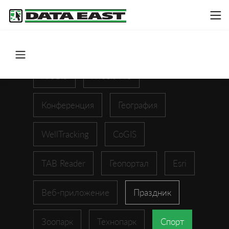
ArcGIS
XTools Pro
Конференция
География
WellTracking
CoGIS
TAB Reader
Геопортал
Esri
Веб-приложение
Праздник
Зоопарк
Технопарк
Спорт