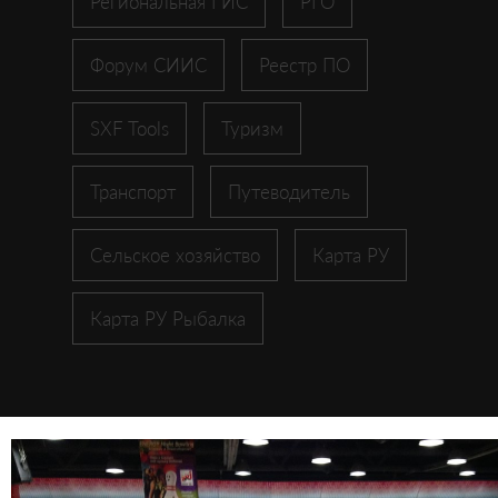
Региональная ГИС
РГО
Форум СИИС
Реестр ПО
SXF Tools
Туризм
Транспорт
Путеводитель
Сельское хозяйство
Карта РУ
Карта РУ Рыбалка