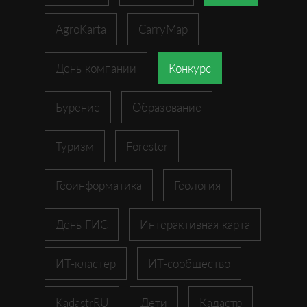
AgroKarta
CarryMap
День компании
Конкурс
Бурение
Образование
Туризм
Forester
Геоинформатика
Геология
День ГИС
Интерактивная карта
ИТ-кластер
ИТ-сообщество
KadastrRU
Дети
Кадастр