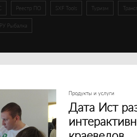
С
Реестр ПО
SXF Tools
Туризм
Транс
 РУ Рыбалка
Продукты и услуги
Дата Ист ра
интерактивн
краеведов