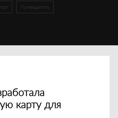
порт
Путеводитель
зработала
ую карту для