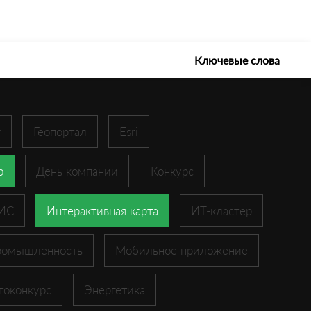
е технологии 2026
Ключевые слова
r
Геопортал
Esri
p
День компании
Конкурс
ГИС
Интерактивная карта
ИТ-кластер
ромышленность
Мобильное приложение
токонкурс
Энергетика