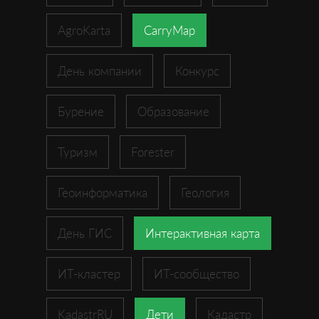
AgroKarta
CarryMap
День компании
Конкурс
Бурение
Образование
Туризм
Forester
Геоинформатика
Геология
День ГИС
Интерактивная карта
ИТ-кластер
ИТ-сообщество
KadastrRU
Дети
Кадастр