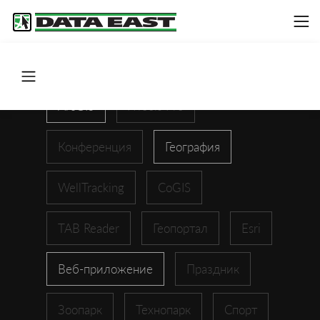
ArcGIS
XTools Pro
Конференция
География
WellTracking
CoGIS
TAB Reader
Геопортал
Esri
Веб-приложение
Праздник
Зоопарк
Технопарк
Спорт