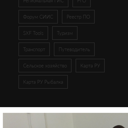
Региональная ГИС
РГО
Форум СИИС
Реестр ПО
SXF Tools
Туризм
Транспорт
Путеводитель
Сельское хозяйство
Карта РУ
Карта РУ Рыбалка