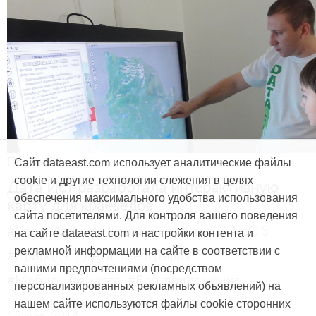
Продукты и услуги
Сайт dataeast.com использует аналитические файлы
cookie и другие технологии слежения в целях
Дата Ист разработала интерактивную
обеспечения максимального удобства использования
карту для краеведов
сайта посетителями. Для контроля вашего поведения
#CarryMap
#Интерактивная карта
#ArcGIS
на сайте dataeast.com и настройки контента и
рекламной информации на сайте в соответствии с
#Природа
#Дети
#География
вашими предпочтениями (посредством
#Мобильная карта
#Веб-приложение
персонализированных рекламных объявлений) на
нашем сайте используются файлы cookie сторонних
15 мая, 2014