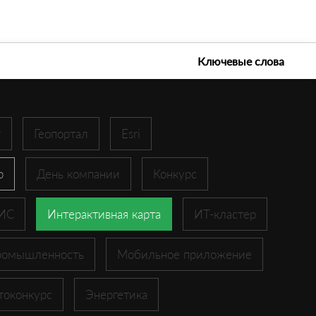
е технологии 2026
Ключевые слова
r
Геопортал
Esri
p
День компании
Конкурс
ГИС
Интерактивная карта
ИТ-кластер
ромышленность
Мобильное приложение
токонкурс
Энергетика