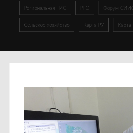
Региональная ГИС
РГО
Форум СИИ
Сельское хозяйство
Карта РУ
Карта