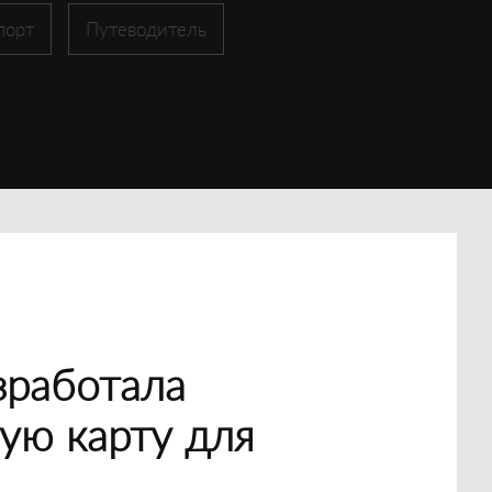
порт
Путеводитель
зработала
ую карту для