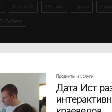
С
Реестр ПО
SXF Tools
Туризм
Транс
 РУ Рыбалка
Продукты и услуги
Дата Ист ра
интерактивн
краеведов