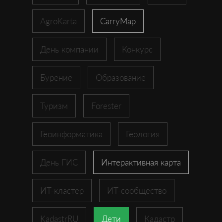
AgroKarta
CarryMap
День компании
Конкурс
Бурение
Образование
Туризм
Forester
Геоинформатика
Геология
День ГИС
Интерактивная карта
ИТ-кластер
ИТ-сообщество
KadastrRU
Дети
Кадастр