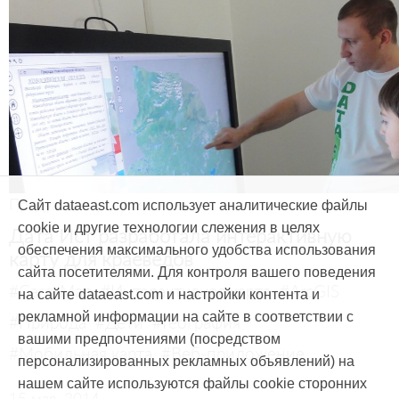
Продукты и услуги
Сайт dataeast.com использует аналитические файлы
cookie и другие технологии слежения в целях
Дата Ист разработала интерактивную
обеспечения максимального удобства использования
карту для краеведов
сайта посетителями. Для контроля вашего поведения
#CarryMap
#Интерактивная карта
#ArcGIS
на сайте dataeast.com и настройки контента и
рекламной информации на сайте в соответствии с
#Природа
#Дети
#География
вашими предпочтениями (посредством
#Мобильная карта
#Веб-приложение
персонализированных рекламных объявлений) на
нашем сайте используются файлы cookie сторонних
15 мая, 2014