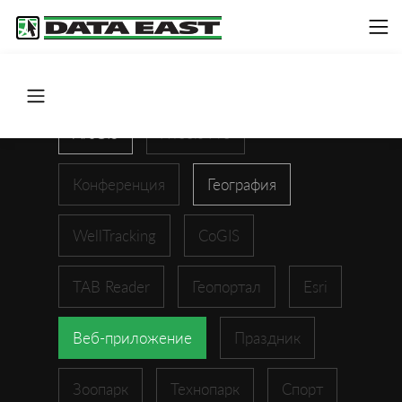
ArcGIS
XTools Pro
Конференция
География
WellTracking
CoGIS
TAB Reader
Геопортал
Esri
Веб-приложение
Праздник
Зоопарк
Технопарк
Спорт