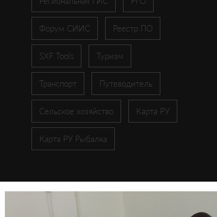
Региональная ГИС
РГО
Форум СИИС
Реестр ПО
SXF Tools
Туризм
Транспорт
Путеводитель
Сельское хозяйство
Карта РУ
Карта РУ Рыбалка