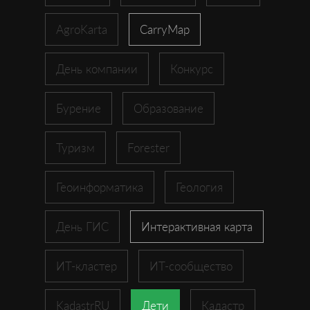
AgroKarta
CarryMap
День компании
Конкурс
Бурение
Образование
Туризм
Forester
Геоинформатика
Геология
День ГИС
Интерактивная карта
ИТ-кластер
ИТ-сообщество
KadastrRU
Дети
Кадастр