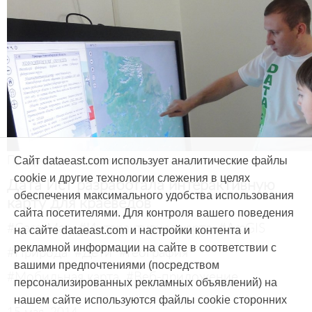
Продукты и услуги
Сайт dataeast.com использует аналитические файлы
cookie и другие технологии слежения в целях
Дата Ист разработала интерактивную
обеспечения максимального удобства использования
карту для краеведов
сайта посетителями. Для контроля вашего поведения
#CarryMap
#Интерактивная карта
#ArcGIS
на сайте dataeast.com и настройки контента и
рекламной информации на сайте в соответствии с
#Природа
#Дети
#География
вашими предпочтениями (посредством
#Мобильная карта
#Веб-приложение
персонализированных рекламных объявлений) на
нашем сайте используются файлы cookie сторонних
15 мая, 2014