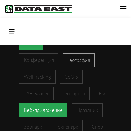
ArcGIS
XTools Pro
Конференция
География
WellTracking
CoGIS
TAB Reader
Геопортал
Esri
Веб-приложение
Праздник
Зоопарк
Технопарк
Спорт