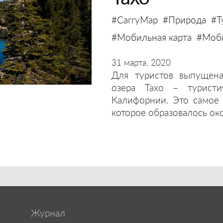
#CarryMap
#Природа
#Т
#Мобильная карта
#Моб
31 марта, 2020
Для туристов выпущена
озера Тахо – турист
Калифорнии. Это самое
которое образовалось око
Журнал