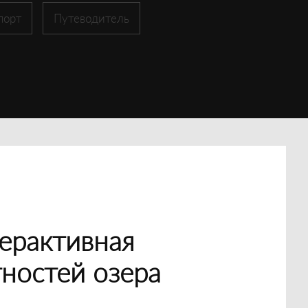
порт
Путеводитель
ерактивная
тностей озера