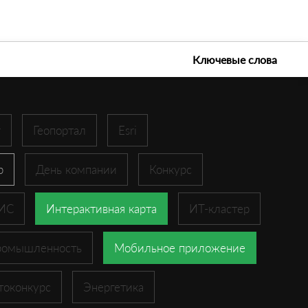
е технологии 2026
Ключевые слова
r
Геопортал
Esri
p
День компании
Конкурс
ГИС
Интерактивная карта
ИТ-кластер
ромышленность
Мобильное приложение
токонкурс
Энергетика