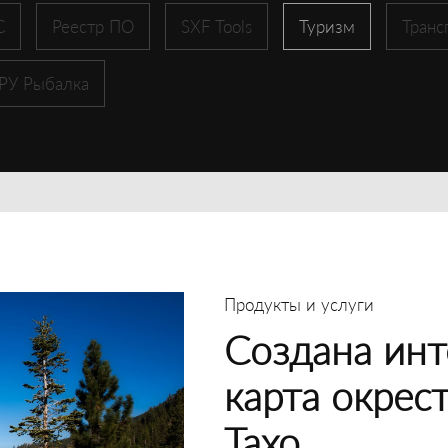
С
Реестр ПО
SXF Tools
Туризм
Транс
 РУ Рыбалка
Продукты и услуги
Создана инт
карта окрес
Тахо