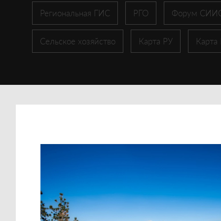
Региональная ГИС
РГО
Форум СИИ
Сельское хозяйство
Карта РУ
Карта