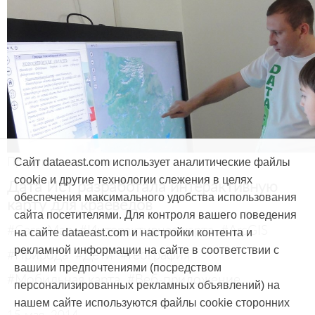
Продукты и услуги
Сайт dataeast.com использует аналитические файлы
cookie и другие технологии слежения в целях
Дата Ист разработала интерактивную
обеспечения максимального удобства использования
карту для краеведов
сайта посетителями. Для контроля вашего поведения
#CarryMap
#Интерактивная карта
#ArcGIS
на сайте dataeast.com и настройки контента и
рекламной информации на сайте в соответствии с
#Природа
#Дети
#География
вашими предпочтениями (посредством
#Мобильная карта
#Веб-приложение
персонализированных рекламных объявлений) на
нашем сайте используются файлы cookie сторонних
15 мая, 2014