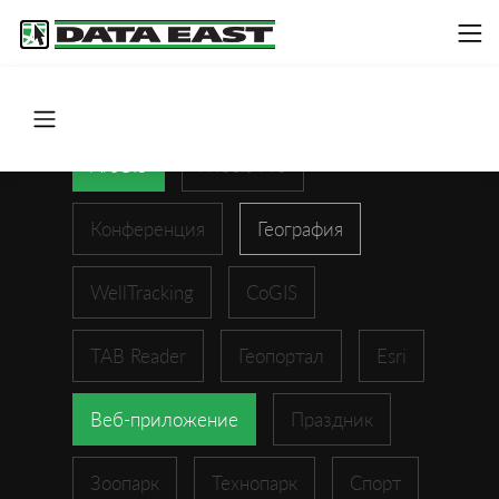
ArcGIS
XTools Pro
Конференция
География
WellTracking
CoGIS
TAB Reader
Геопортал
Esri
Веб-приложение
Праздник
Зоопарк
Технопарк
Спорт