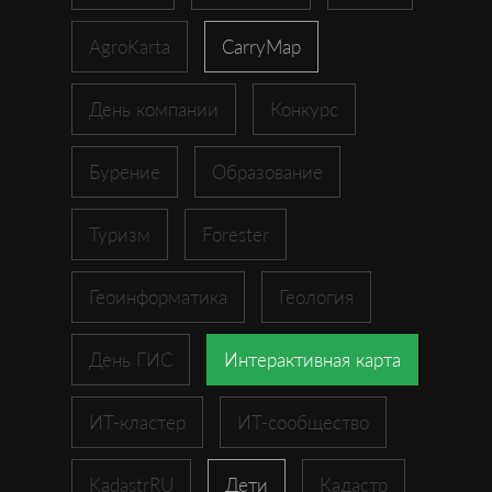
AgroKarta
CarryMap
День компании
Конкурс
Бурение
Образование
Туризм
Forester
Геоинформатика
Геология
День ГИС
Интерактивная карта
ИТ-кластер
ИТ-сообщество
KadastrRU
Дети
Кадастр