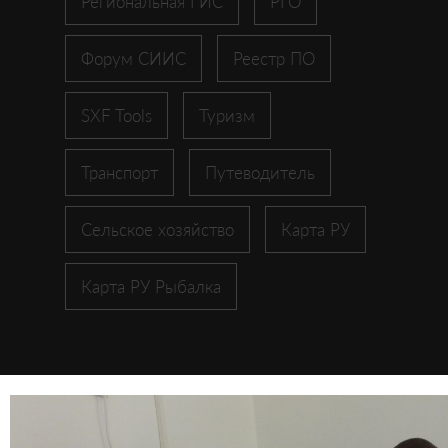
Региональная ГИС
РГО
Форум СИИС
Реестр ПО
SXF Tools
Туризм
Транспорт
Путеводитель
Сельское хозяйство
Карта РУ
Карта РУ Рыбалка