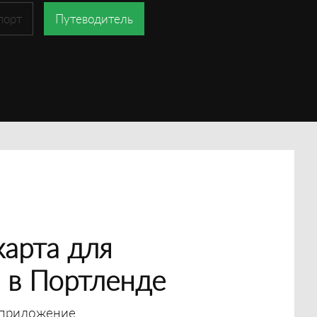
порт
Путеводитель
арта для
 в Портленде
приложение