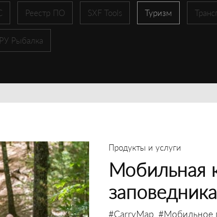
С
Реестр ПО
SXF Tools
Туризм
Транс
 РУ Рыбалка
Продукты и услуги
Мобильная к
заповедника
#CarryMap
#Мобильное 