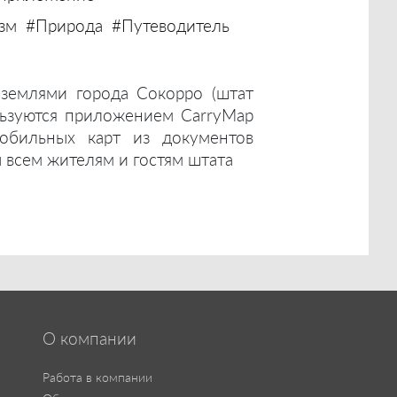
зм
#Природа
#Путеводитель
землями города Сокорро (штат
ьзуются приложением CarryMap
мобильных карт из документов
ы всем жителям и гостям штата
О компании
Работа в компании