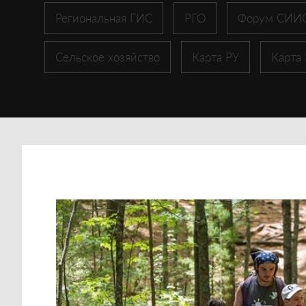
Региональная ГИС
РГО
Форум СИИ
Сельское хозяйство
Карта РУ
Карта