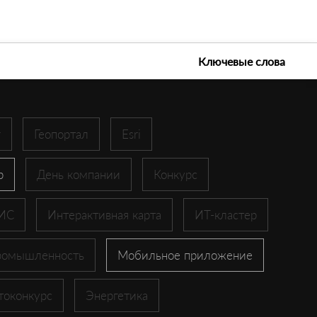
е технологии 2026
Ключевые слова
r
Геопортал
Esri
p
День компании
Конкурс
ГИС
Интерактивная карта
ИТ-кластер
ромышленность
Мобильное приложение
токонкурс
Энергетика