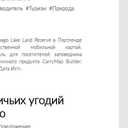
водитель
#Туризм
#Природа
ago Lake Land Reserve в Портленде
ственной мобильной картой.
ель для посетителей заповедника
много продукта CarryMap Builder,
Дата Ист».
ичьих угодий
о
приложение