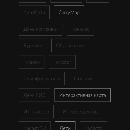
AgroKarta
CarryMap
День компании
Конкурс
Бурение
Образование
Туризм
Forester
Геоинформатика
Геология
День ГИС
Интерактивная карта
ИТ-кластер
ИТ-сообщество
KadastrRU
Дети
Кадастр