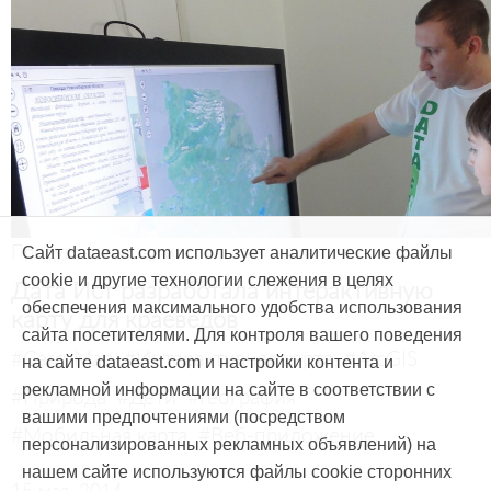
Продукты и услуги
Сайт dataeast.com использует аналитические файлы
cookie и другие технологии слежения в целях
Дата Ист разработала интерактивную
обеспечения максимального удобства использования
карту для краеведов
сайта посетителями. Для контроля вашего поведения
#CarryMap
#Интерактивная карта
#ArcGIS
на сайте dataeast.com и настройки контента и
рекламной информации на сайте в соответствии с
#Природа
#Дети
#География
вашими предпочтениями (посредством
#Мобильная карта
#Веб-приложение
персонализированных рекламных объявлений) на
нашем сайте используются файлы cookie сторонних
15 мая, 2014