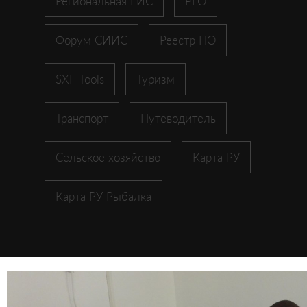
Региональная ГИС
РГО
Форум СИИС
Реестр ПО
SXF Tools
Туризм
Транспорт
Путеводитель
Сельское хозяйство
Карта РУ
Карта РУ Рыбалка