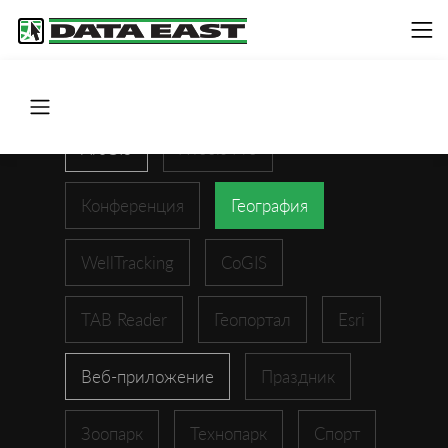
ArcGIS
XTools Pro
Конференция
География
WellTracking
CoGIS
TAB Reader
Геопортал
Esri
Веб-приложение
Праздник
Зоопарк
Технопарк
Спорт