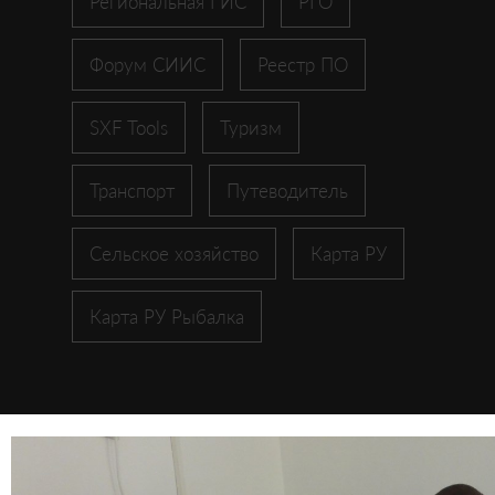
Региональная ГИС
РГО
Форум СИИС
Реестр ПО
SXF Tools
Туризм
Транспорт
Путеводитель
Сельское хозяйство
Карта РУ
Карта РУ Рыбалка