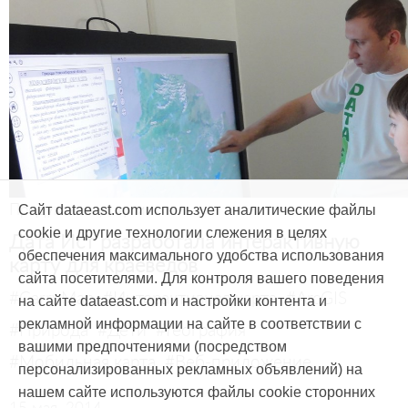
Продукты и услуги
Сайт dataeast.com использует аналитические файлы
cookie и другие технологии слежения в целях
Дата Ист разработала интерактивную
обеспечения максимального удобства использования
карту для краеведов
сайта посетителями. Для контроля вашего поведения
#CarryMap
#Интерактивная карта
#ArcGIS
на сайте dataeast.com и настройки контента и
рекламной информации на сайте в соответствии с
#Природа
#Дети
#География
вашими предпочтениями (посредством
#Мобильная карта
#Веб-приложение
персонализированных рекламных объявлений) на
нашем сайте используются файлы cookie сторонних
15 мая, 2014