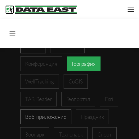
ArcGIS
XTools Pro
Конференция
География
WellTracking
CoGIS
TAB Reader
Геопортал
Esri
Веб-приложение
Праздник
Зоопарк
Технопарк
Спорт