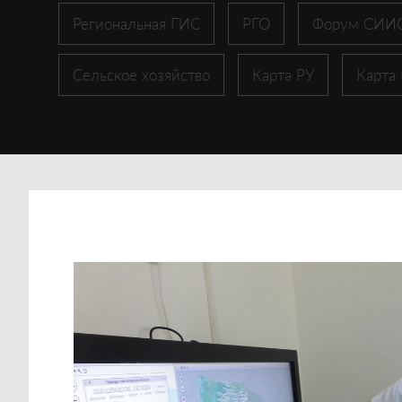
Региональная ГИС
РГО
Форум СИИ
Сельское хозяйство
Карта РУ
Карта