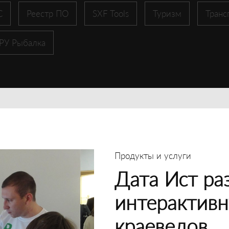
С
Реестр ПО
SXF Tools
Туризм
Транс
 РУ Рыбалка
Продукты и услуги
Дата Ист ра
интерактивн
краеведов