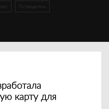
порт
Путеводитель
зработала
ую карту для