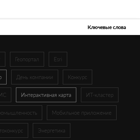
е технологии 2026
Ключевые слова
r
Геопортал
Esri
p
День компании
Конкурс
ГИС
Интерактивная карта
ИТ-кластер
ромышленность
Мобильное приложение
токонкурс
Энергетика