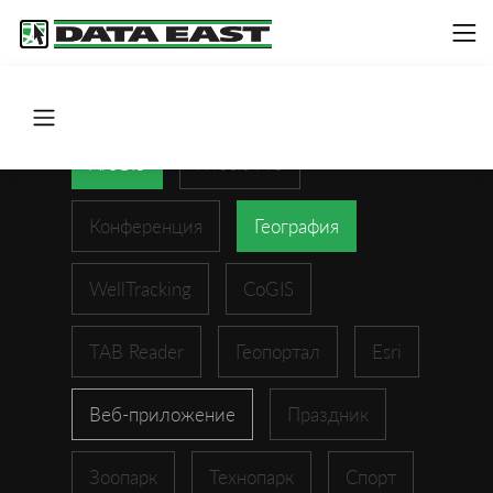
ArcGIS
XTools Pro
Конференция
География
WellTracking
CoGIS
TAB Reader
Геопортал
Esri
Веб-приложение
Праздник
Зоопарк
Технопарк
Спорт