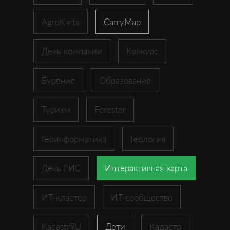
AgroKarta
CarryMap
День компании
Конкурс
Бурение
Образование
Туризм
Forester
Геоинформатика
Геология
День ГИС
Интерактивная карта
ИТ-кластер
ИТ-сообщество
KadastrRU
Дети
Кадастр