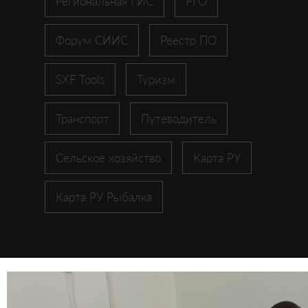
Региональная ГИС
РГО
Форум СИИС
Реестр ПО
SXF Tools
Туризм
Транспорт
Путеводитель
Сельское хозяйство
Карта РУ
Карта РУ Рыбалка