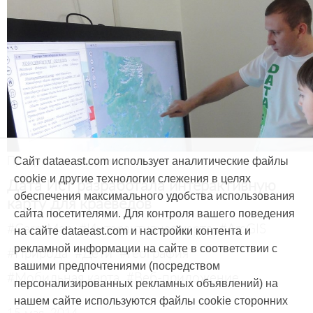
Продукты и услуги
Сайт dataeast.com использует аналитические файлы
cookie и другие технологии слежения в целях
Дата Ист разработала интерактивную
обеспечения максимального удобства использования
карту для краеведов
сайта посетителями. Для контроля вашего поведения
#CarryMap
#Интерактивная карта
#ArcGIS
на сайте dataeast.com и настройки контента и
рекламной информации на сайте в соответствии с
#Природа
#Дети
#География
вашими предпочтениями (посредством
#Мобильная карта
#Веб-приложение
персонализированных рекламных объявлений) на
нашем сайте используются файлы cookie сторонних
15 мая, 2014