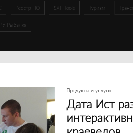
С
Реестр ПО
SXF Tools
Туризм
Транс
 РУ Рыбалка
Продукты и услуги
Дата Ист ра
интерактивн
краеведов