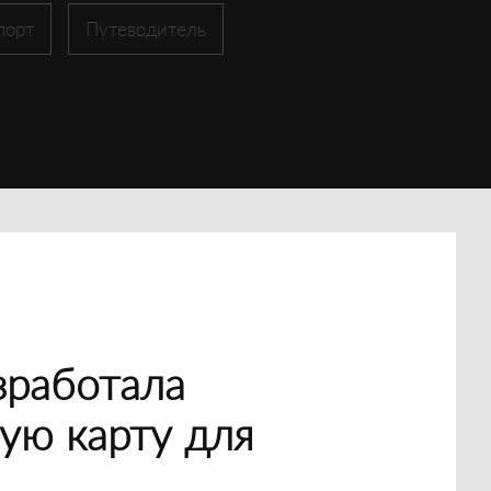
порт
Путеводитель
зработала
ую карту для