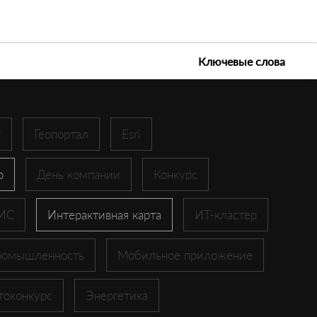
е технологии 2026
Ключевые слова
r
Геопортал
Esri
p
День компании
Конкурс
ГИС
Интерактивная карта
ИТ-кластер
ромышленность
Мобильное приложение
токонкурс
Энергетика