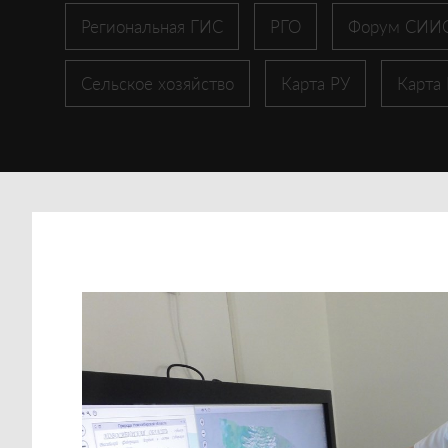
Региональная ГИС
РГО
Форум СИИ
Сельское хозяйство
Карта РУ
Карта